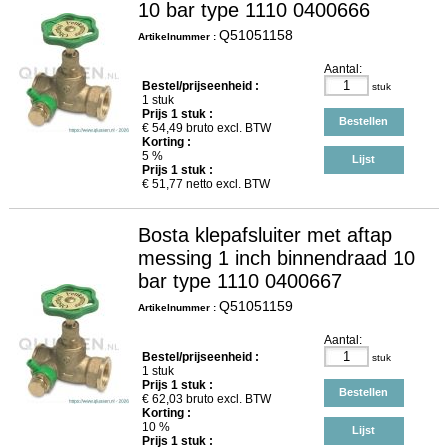
10 bar type 1110 0400666
Q51051158
Artikelnummer :
Aantal:
Bestel/prijseenheid :
stuk
1 stuk
Prijs
1
stuk :
Bestellen
€
54,49
bruto excl. BTW
Korting :
5 %
Lijst
Prijs
1
stuk :
€
51,77
netto excl. BTW
Bosta klepafsluiter met aftap
messing 1 inch binnendraad 10
bar type 1110 0400667
Q51051159
Artikelnummer :
Aantal:
Bestel/prijseenheid :
stuk
1 stuk
Prijs
1
stuk :
Bestellen
€
62,03
bruto excl. BTW
Korting :
10 %
Lijst
Prijs
1
stuk :