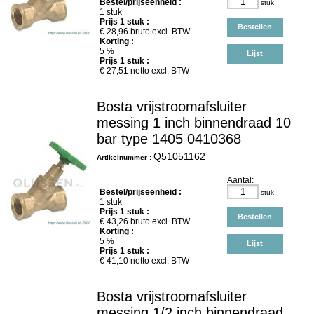
Bestel/prijseenheid :
stuk
1 stuk
Prijs
1
stuk :
Bestellen
€
28,96
bruto excl. BTW
Korting :
5 %
Lijst
Prijs
1
stuk :
€
27,51
netto excl. BTW
Bosta vrijstroomafsluiter
messing 1 inch binnendraad 10
bar type 1405 0410368
Q51051162
Artikelnummer :
Aantal:
Bestel/prijseenheid :
stuk
1 stuk
Prijs
1
stuk :
Bestellen
€
43,26
bruto excl. BTW
Korting :
5 %
Lijst
Prijs
1
stuk :
€
41,10
netto excl. BTW
Bosta vrijstroomafsluiter
messing 1/2 inch binnendraad