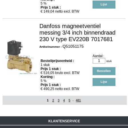
5 %
Lijst
Prijs
1
stuk :
€
149,04
netto excl. BTW
Danfoss magneetventiel
messing 3/4 inch binnendraad
230 V type EV220B 7017681
Q51051175
Artikelnummer :
Aantal:
Bestel/prijseenheid :
stuk
1 stuk
Prijs
1
stuk :
Bestellen
€
516,05
bruto excl. BTW
Korting :
5 %
Lijst
Prijs
1
stuk :
€
490,25
netto excl. BTW
1
2
3
4
5
481
-
KLANTENSERVICE