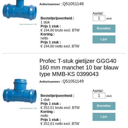
Q51051148
Artikelnummer :
Aantal:
Bestel/prijseenheid :
stuk
1 stuk
Prijs
1
stuk :
Bestellen
€
194,60
bruto excl. BTW
Korting :
netto
Lijst
Prijs
1
stuk :
€
194,60
netto excl. BTW
Profec T-stuk gietijzer GGG40
160 mm manchet 10 bar blauw
type MMB-KS 0399043
Q51051149
Artikelnummer :
Aantal:
Bestel/prijseenheid :
stuk
1 stuk
Prijs
1
stuk :
Bestellen
€
352,01
bruto excl. BTW
Korting :
netto
Lijst
Prijs
1
stuk :
€
352,01
netto excl. BTW