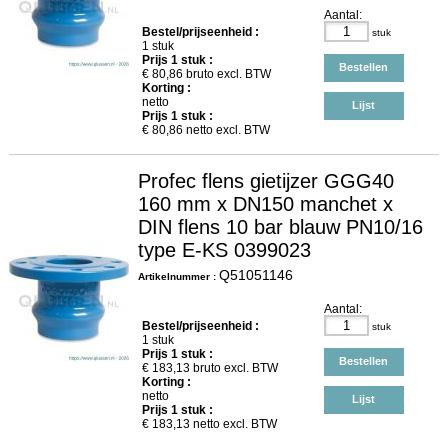
Aantal:
Bestel/prijseenheid :
stuk
1 stuk
Prijs
1
stuk :
Bestellen
€
80,86
bruto excl. BTW
Korting :
netto
Lijst
Prijs
1
stuk :
€
80,86
netto excl. BTW
Profec flens gietijzer GGG40
160 mm x DN150 manchet x
DIN flens 10 bar blauw PN10/16
type E-KS 0399023
Q51051146
Artikelnummer :
Aantal:
Bestel/prijseenheid :
stuk
1 stuk
Prijs
1
stuk :
Bestellen
€
183,13
bruto excl. BTW
Korting :
netto
Lijst
Prijs
1
stuk :
€
183,13
netto excl. BTW