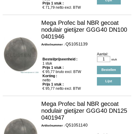
Lijst
Prijs
1
stuk :
€
71,79
netto excl. BTW
Mega Profec bal NBR gecoat
nodulair gietijzer GGG40 DN100
0401946
Q51051139
Artikelnummer :
Aantal:
Bestel/prijseenheid :
stuk
1 stuk
Prijs
1
stuk :
Bestellen
€
95,77
bruto excl. BTW
Korting :
netto
Lijst
Prijs
1
stuk :
€
95,77
netto excl. BTW
Mega Profec bal NBR gecoat
nodulair gietijzer GGG40 DN125
0401947
Q51051140
Artikelnummer :