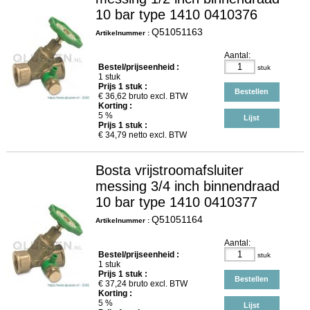
10 bar type 1410 0410376
Q51051163
Artikelnummer :
Aantal:
Bestel/prijseenheid :
stuk
1 stuk
Prijs
1
stuk :
Bestellen
€
36,62
bruto excl. BTW
Korting :
5 %
Lijst
Prijs
1
stuk :
€
34,79
netto excl. BTW
Bosta vrijstroomafsluiter
messing 3/4 inch binnendraad
10 bar type 1410 0410377
Q51051164
Artikelnummer :
Aantal:
Bestel/prijseenheid :
stuk
1 stuk
Prijs
1
stuk :
Bestellen
€
37,24
bruto excl. BTW
Korting :
5 %
Lijst