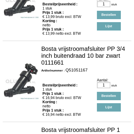
Bestel/prijseenheid :
stuk
1 stuk
Prijs
1
stuk :
Bestellen
€
13,99
bruto excl. BTW
Korting :
netto
Lijst
Prijs
1
stuk :
€
13,99
netto excl. BTW
Bosta vrijstroomafsluiter PP 3/4
inch buitendraad 10 bar zwart
0111661
Q51051167
Artikelnummer :
Aantal:
Bestel/prijseenheid :
stuk
1 stuk
Prijs
1
stuk :
Bestellen
€
16,94
bruto excl. BTW
Korting :
netto
Lijst
Prijs
1
stuk :
€
16,94
netto excl. BTW
Bosta vrijstroomafsluiter PP 1