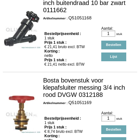
inch buitendraad 10 bar zwart
0111662
Q51051168
Artikelnummer :
Aantal:
Bestel/prijseenheid :
stuk
1 stuk
Prijs
1
stuk :
Bestellen
€
21,41
bruto excl. BTW
Korting :
netto
Lijst
Prijs
1
stuk :
€
21,41
netto excl. BTW
Bosta bovenstuk voor
klepafsluiter messing 3/4 inch
rood DVGW 0312188
Q51051169
Artikelnummer :
Aantal:
Bestel/prijseenheid :
stuk
1 stuk
Prijs
1
stuk :
Bestellen
€
8,74
bruto excl. BTW
Korting :