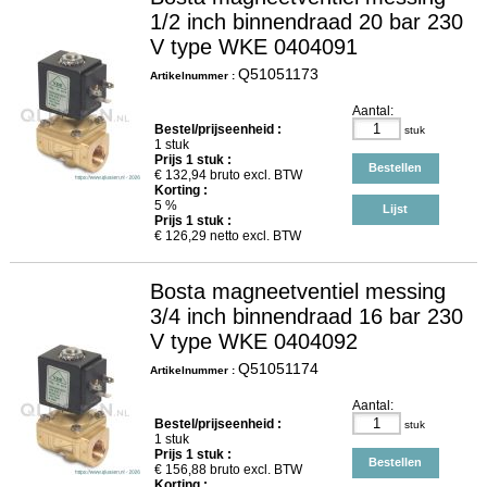
1/2 inch binnendraad 20 bar 230
V type WKE 0404091
Q51051173
Artikelnummer :
Aantal:
Bestel/prijseenheid :
stuk
1 stuk
Prijs
1
stuk :
Bestellen
€
132,94
bruto excl. BTW
Korting :
5 %
Lijst
Prijs
1
stuk :
€
126,29
netto excl. BTW
Bosta magneetventiel messing
3/4 inch binnendraad 16 bar 230
V type WKE 0404092
Q51051174
Artikelnummer :
Aantal:
Bestel/prijseenheid :
stuk
1 stuk
Prijs
1
stuk :
Bestellen
€
156,88
bruto excl. BTW
Korting :