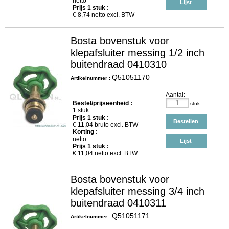
netto
Lijst
Prijs
1
stuk :
€
8,74
netto excl. BTW
Bosta bovenstuk voor
klepafsluiter messing 1/2 inch
buitendraad 0410310
Q51051170
Artikelnummer :
Aantal:
Bestel/prijseenheid :
stuk
1 stuk
Prijs
1
stuk :
Bestellen
€
11,04
bruto excl. BTW
Korting :
netto
Lijst
Prijs
1
stuk :
€
11,04
netto excl. BTW
Bosta bovenstuk voor
klepafsluiter messing 3/4 inch
buitendraad 0410311
Q51051171
Artikelnummer :