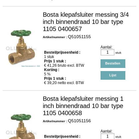
Bosta klepafsluiter messing 3/4
inch binnendraad 10 bar type
1105 0400657
Q51051155
Artikelnummer :
Aantal:
Bestel/prijseenheid :
stuk
1 stuk
Prijs
1
stuk :
Bestellen
€
41,26
bruto excl. BTW
Korting :
5 %
Lijst
Prijs
1
stuk :
€
39,20
netto excl. BTW
Bosta klepafsluiter messing 1
inch binnendraad 10 bar type
1105 0400658
Q51051156
Artikelnummer :
Aantal:
Bestel/prijseenheid :
stuk