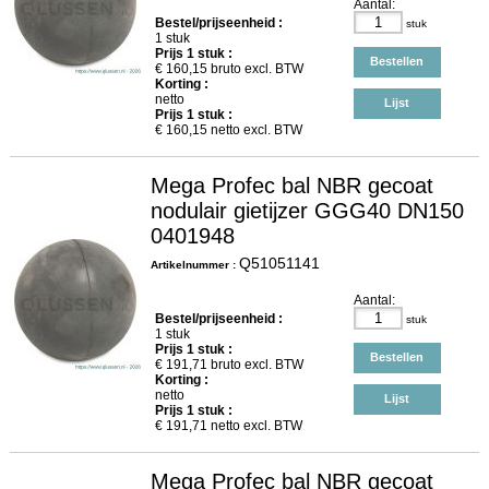
Aantal:
Bestel/prijseenheid :
stuk
1 stuk
Prijs
1
stuk :
Bestellen
€
160,15
bruto excl. BTW
Korting :
netto
Lijst
Prijs
1
stuk :
€
160,15
netto excl. BTW
Mega Profec bal NBR gecoat
nodulair gietijzer GGG40 DN150
0401948
Q51051141
Artikelnummer :
Aantal:
Bestel/prijseenheid :
stuk
1 stuk
Prijs
1
stuk :
Bestellen
€
191,71
bruto excl. BTW
Korting :
netto
Lijst
Prijs
1
stuk :
€
191,71
netto excl. BTW
Mega Profec bal NBR gecoat