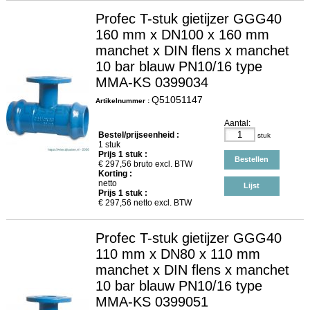
Profec T-stuk gietijzer GGG40
160 mm x DN100 x 160 mm
manchet x DIN flens x manchet
10 bar blauw PN10/16 type
MMA-KS 0399034
Q51051147
Artikelnummer :
Aantal:
Bestel/prijseenheid :
stuk
1 stuk
Prijs
1
stuk :
Bestellen
€
297,56
bruto excl. BTW
Korting :
netto
Lijst
Prijs
1
stuk :
€
297,56
netto excl. BTW
Profec T-stuk gietijzer GGG40
110 mm x DN80 x 110 mm
manchet x DIN flens x manchet
10 bar blauw PN10/16 type
MMA-KS 0399051