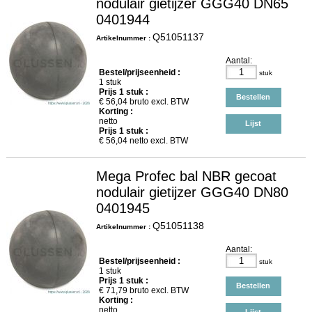
nodulair gietijzer GGG40 DN65
0401944
Q51051137
Artikelnummer :
Aantal:
Bestel/prijseenheid :
stuk
1 stuk
Prijs
1
stuk :
Bestellen
€
56,04
bruto excl. BTW
Korting :
netto
Lijst
Prijs
1
stuk :
€
56,04
netto excl. BTW
Mega Profec bal NBR gecoat
nodulair gietijzer GGG40 DN80
0401945
Q51051138
Artikelnummer :
Aantal:
Bestel/prijseenheid :
stuk
1 stuk
Prijs
1
stuk :
Bestellen
€
71,79
bruto excl. BTW
Korting :
netto