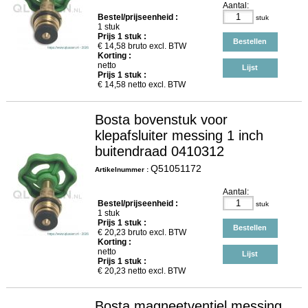
Aantal:
Bestel/prijseenheid :
stuk
1 stuk
Prijs
1
stuk :
Bestellen
€
14,58
bruto excl. BTW
Korting :
netto
Lijst
Prijs
1
stuk :
€
14,58
netto excl. BTW
Bosta bovenstuk voor
klepafsluiter messing 1 inch
buitendraad 0410312
Q51051172
Artikelnummer :
Aantal:
Bestel/prijseenheid :
stuk
1 stuk
Prijs
1
stuk :
Bestellen
€
20,23
bruto excl. BTW
Korting :
netto
Lijst
Prijs
1
stuk :
€
20,23
netto excl. BTW
Bosta magneetventiel messing