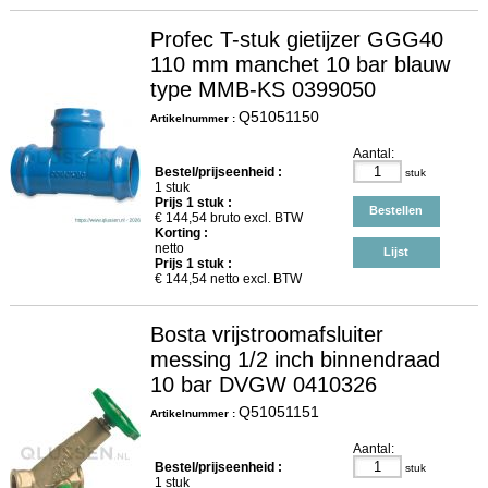
Profec T-stuk gietijzer GGG40
110 mm manchet 10 bar blauw
type MMB-KS 0399050
Q51051150
Artikelnummer :
Aantal:
Bestel/prijseenheid :
stuk
1 stuk
Prijs
1
stuk :
Bestellen
€
144,54
bruto excl. BTW
Korting :
netto
Lijst
Prijs
1
stuk :
€
144,54
netto excl. BTW
Bosta vrijstroomafsluiter
messing 1/2 inch binnendraad
10 bar DVGW 0410326
Q51051151
Artikelnummer :
Aantal:
Bestel/prijseenheid :
stuk
1 stuk