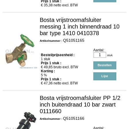
Prijs
1
stuk :
€
35,38
netto excl. BTW
Bosta vrijstroomafsluiter
messing 1 inch binnendraad 10
bar type 1410 0410378
Q51051165
Artikelnummer :
Aantal:
Bestel/prijseenheid :
stuk
1 stuk
Prijs
1
stuk :
Bestellen
€
49,85
bruto excl. BTW
Korting :
5 %
Lijst
Prijs
1
stuk :
€
47,36
netto excl. BTW
Bosta vrijstroomafsluiter PP 1/2
inch buitendraad 10 bar zwart
0111660
Q51051166
Artikelnummer :
Aantal: