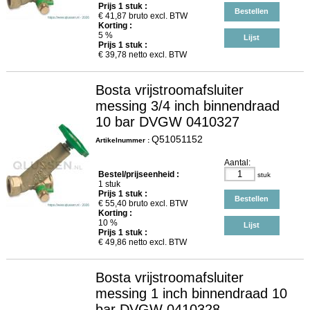
Prijs
1
stuk :
Bestellen
€
41,87
bruto excl. BTW
Korting :
5 %
Lijst
Prijs
1
stuk :
€
39,78
netto excl. BTW
Bosta vrijstroomafsluiter
messing 3/4 inch binnendraad
10 bar DVGW 0410327
Q51051152
Artikelnummer :
Aantal:
Bestel/prijseenheid :
stuk
1 stuk
Prijs
1
stuk :
Bestellen
€
55,40
bruto excl. BTW
Korting :
10 %
Lijst
Prijs
1
stuk :
€
49,86
netto excl. BTW
Bosta vrijstroomafsluiter
messing 1 inch binnendraad 10
bar DVGW 0410328