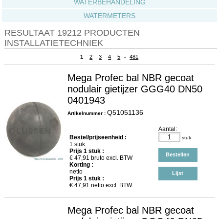
WATERBEHANDELING
WATERMETERS
RESULTAAT 19212 PRODUCTEN
INSTALLATIETECHNIEK
1
2
3
4
5
481
-
Mega Profec bal NBR gecoat
nodulair gietijzer GGG40 DN50
0401943
Q51051136
Artikelnummer :
Aantal:
Bestel/prijseenheid :
stuk
1 stuk
Prijs
1
stuk :
Bestellen
€
47,91
bruto excl. BTW
Korting :
netto
Lijst
Prijs
1
stuk :
€
47,91
netto excl. BTW
Mega Profec bal NBR gecoat