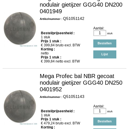
nodulair gietijzer GGG40 DN200
0401949
Q51051142
Artikelnummer :
Aantal:
Bestel/prijseenheid :
stuk
1 stuk
Prijs
1
stuk :
Bestellen
€
399,84
bruto excl. BTW
Korting :
netto
Lijst
Prijs
1
stuk :
€
399,84
netto excl. BTW
Mega Profec bal NBR gecoat
nodulair gietijzer GGG40 DN250
0401952
Q51051143
Artikelnummer :
Aantal:
Bestel/prijseenheid :
stuk
1 stuk
Prijs
1
stuk :
Bestellen
€
479,24
bruto excl. BTW
Korting :