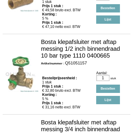
1 stuk
Prijs
1
stuk :
Bestellen
€
49,58
bruto excl. BTW
Korting :
5 %
Lijst
Prijs
1
stuk :
€
47,10
netto excl. BTW
Bosta klepafsluiter met aftap
messing 1/2 inch binnendraad
10 bar type 1110 0400665
Q51051157
Artikelnummer :
Aantal:
Bestel/prijseenheid :
stuk
1 stuk
Prijs
1
stuk :
Bestellen
€
32,80
bruto excl. BTW
Korting :
5 %
Lijst
Prijs
1
stuk :
€
31,16
netto excl. BTW
Bosta klepafsluiter met aftap
messing 3/4 inch binnendraad