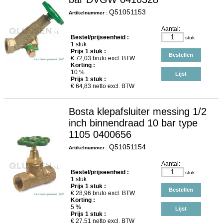
Q51051153
Artikelnummer :
Aantal:
Bestel/prijseenheid :
stuk
1 stuk
Prijs
1
stuk :
Bestellen
€
72,03
bruto excl. BTW
Korting :
10 %
Lijst
Prijs
1
stuk :
€
64,83
netto excl. BTW
Bosta klepafsluiter messing 1/2
inch binnendraad 10 bar type
1105 0400656
Q51051154
Artikelnummer :
Aantal:
Bestel/prijseenheid :
stuk
1 stuk
Prijs
1
stuk :
Bestellen
€
28,96
bruto excl. BTW
Korting :
5 %
Lijst
Prijs
1
stuk :
€
27,51
netto excl. BTW