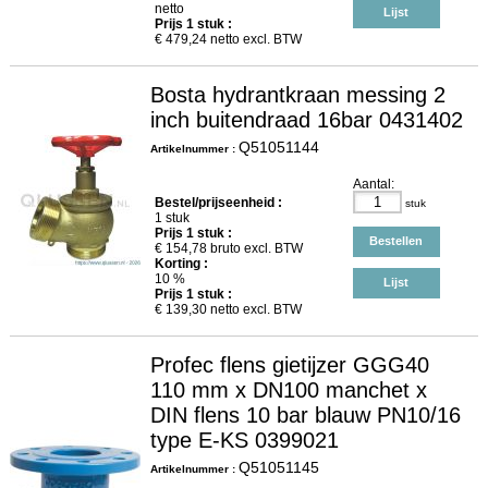
netto
Lijst
Prijs
1
stuk :
€
479,24
netto excl. BTW
Bosta hydrantkraan messing 2
inch buitendraad 16bar 0431402
Q51051144
Artikelnummer :
Aantal:
Bestel/prijseenheid :
stuk
1 stuk
Prijs
1
stuk :
Bestellen
€
154,78
bruto excl. BTW
Korting :
10 %
Lijst
Prijs
1
stuk :
€
139,30
netto excl. BTW
Profec flens gietijzer GGG40
110 mm x DN100 manchet x
DIN flens 10 bar blauw PN10/16
type E-KS 0399021
Q51051145
Artikelnummer :