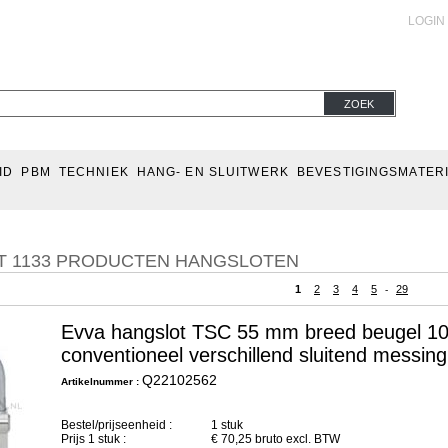
LOGIN
ZOEK
ID
PBM
TECHNIEK
HANG- EN SLUITWERK
BEVESTIGINGSMATER
T 1133 PRODUCTEN HANGSLOTEN
1
2
3
4
5
29
-
Evva hangslot TSC 55 mm breed beugel 10
conventioneel verschillend sluitend messi
Q22102562
Artikelnummer :
Bestel/prijseenheid :
1 stuk
Prijs
1
stuk :
€
70,25
bruto excl. BTW