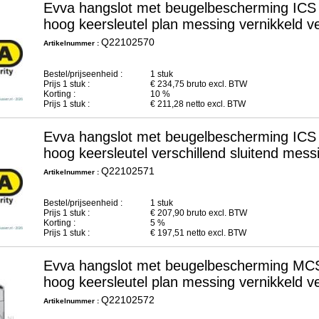
Evva hangslot met beugelbescherming IC
hoog keersleutel plan messing vernikkeld
Q22102570
Artikelnummer :
Bestel/prijseenheid :
1 stuk
Prijs
1
stuk :
€
234,75
bruto excl. BTW
Korting :
10 %
Prijs
1
stuk :
€
211,28
netto excl. BTW
Evva hangslot met beugelbescherming IC
hoog keersleutel verschillend sluitend me
Q22102571
Artikelnummer :
Bestel/prijseenheid :
1 stuk
Prijs
1
stuk :
€
207,90
bruto excl. BTW
Korting :
5 %
Prijs
1
stuk :
€
197,51
netto excl. BTW
Evva hangslot met beugelbescherming M
hoog keersleutel plan messing vernikkel
Q22102572
Artikelnummer :