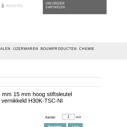
UW ORDER
REGISTER
0 ARTIKELEN
IALEN
IJZERWAREN
BOUWPRODUCTEN
CHEMIE
 mm 15 mm hoog stiftsleutel
ng vernikkeld H30K-TSC-NI
Aantal:
stuk
Bestellen
Lijst