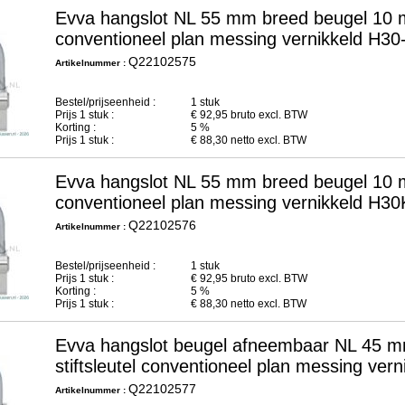
Evva hangslot NL 55 mm breed beugel 10 m
conventioneel plan messing vernikkeld H3
Q22102575
Artikelnummer :
Bestel/prijseenheid :
1 stuk
Prijs
1
stuk :
€
92,95
bruto excl. BTW
Korting :
5 %
Prijs
1
stuk :
€
88,30
netto excl. BTW
Evva hangslot NL 55 mm breed beugel 10 m
conventioneel plan messing vernikkeld H3
Q22102576
Artikelnummer :
Bestel/prijseenheid :
1 stuk
Prijs
1
stuk :
€
92,95
bruto excl. BTW
Korting :
5 %
Prijs
1
stuk :
€
88,30
netto excl. BTW
Evva hangslot beugel afneembaar NL 45 
stiftsleutel conventioneel plan messing ve
Q22102577
Artikelnummer :