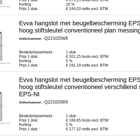
Prijs
1
stuk :
€
271,15
bruto excl. BTW
Korting :
10 %
Prijs
1
stuk :
€
244,03
netto excl. BTW
Evva hangslot met beugelbescherming E
hoog stiftsleutel conventioneel plan mess
Q22102568
Artikelnummer :
Bestel/prijseenheid :
1 stuk
Prijs
1
stuk :
€
201,25
bruto excl. BTW
Korting :
5 %
Prijs
1
stuk :
€
191,19
netto excl. BTW
Evva hangslot met beugelbescherming E
hoog stiftsleutel conventioneel verschillen
EPS-NI
Q22102569
Artikelnummer :
Bestel/prijseenheid :
1 stuk
Prijs
1
stuk :
€
186,65
bruto excl. BTW
Korting :
5 %
Prijs
1
stuk :
€
177,32
netto excl. BTW