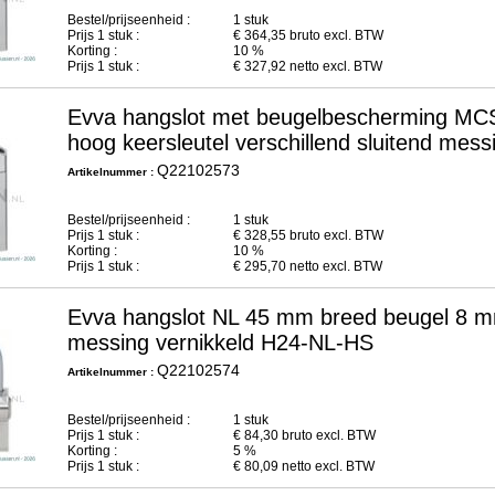
Bestel/prijseenheid :
1 stuk
Prijs
1
stuk :
€
364,35
bruto excl. BTW
Korting :
10 %
Prijs
1
stuk :
€
327,92
netto excl. BTW
Evva hangslot met beugelbescherming M
hoog keersleutel verschillend sluitend me
Q22102573
Artikelnummer :
Bestel/prijseenheid :
1 stuk
Prijs
1
stuk :
€
328,55
bruto excl. BTW
Korting :
10 %
Prijs
1
stuk :
€
295,70
netto excl. BTW
Evva hangslot NL 45 mm breed beugel 8 mm 
messing vernikkeld H24-NL-HS
Q22102574
Artikelnummer :
Bestel/prijseenheid :
1 stuk
Prijs
1
stuk :
€
84,30
bruto excl. BTW
Korting :
5 %
Prijs
1
stuk :
€
80,09
netto excl. BTW