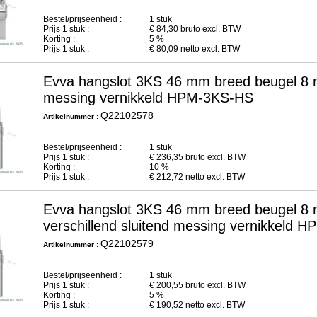
Bestel/prijseenheid :
1 stuk
Prijs
1
stuk :
€
84,30
bruto excl. BTW
Korting :
5 %
Prijs
1
stuk :
€
80,09
netto excl. BTW
Evva hangslot 3KS 46 mm breed beugel 8 
messing vernikkeld HPM-3KS-HS
Q22102578
Artikelnummer :
Bestel/prijseenheid :
1 stuk
Prijs
1
stuk :
€
236,35
bruto excl. BTW
Korting :
10 %
Prijs
1
stuk :
€
212,72
netto excl. BTW
Evva hangslot 3KS 46 mm breed beugel 8 
verschillend sluitend messing vernikkeld 
Q22102579
Artikelnummer :
Bestel/prijseenheid :
1 stuk
Prijs
1
stuk :
€
200,55
bruto excl. BTW
Korting :
5 %
Prijs
1
stuk :
€
190,52
netto excl. BTW