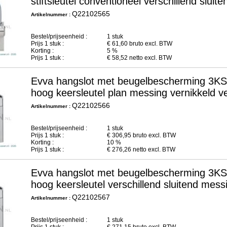
stiftsleutel conventioneel verschillend slu
Q22102565
Artikelnummer :
Bestel/prijseenheid :
1 stuk
Prijs
1
stuk :
€
61,60
bruto excl. BTW
Korting :
5 %
Prijs
1
stuk :
€
58,52
netto excl. BTW
Evva hangslot met beugelbescherming 3K
hoog keersleutel plan messing vernikkeld
Q22102566
Artikelnummer :
Bestel/prijseenheid :
1 stuk
Prijs
1
stuk :
€
306,95
bruto excl. BTW
Korting :
10 %
Prijs
1
stuk :
€
276,26
netto excl. BTW
Evva hangslot met beugelbescherming 3K
hoog keersleutel verschillend sluitend me
Q22102567
Artikelnummer :
Bestel/prijseenheid :
1 stuk