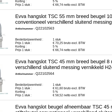
Korting :
5 %
Prijs
1
stuk :
€
66,74
netto excl. BTW
Evva hangslot TSC 55 mm breed beugel 10
conventioneel verschillend sluitend messin
Q22102563
Artikelnummer :
Bestel/prijseenheid :
1 stuk
Prijs
1
stuk :
€
70,25
bruto excl. BTW
Korting :
5 %
Prijs
1
stuk :
€
66,74
netto excl. BTW
Evva hangslot TSC 45 mm breed beugel 8 mm
verschillend sluitend messing vernikkeld H
Q22102564
Artikelnummer :
Bestel/prijseenheid :
1 stuk
Prijs
1
stuk :
€
61,60
bruto excl. BTW
Korting :
5 %
Prijs
1
stuk :
€
58,52
netto excl. BTW
Evva hangslot beugel afneembaar TSC 4