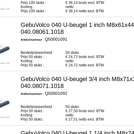
Prijs
100
stuks :
€
36,14
bruto excl. BTW
Korting :
netto
Prijs
100
stuks :
€
36,14
netto excl. BTW
GebuVolco 040 U-beugel 1 inch M8x61x44
040.08061.1018
Q50001091
Artikelnummer :
Bestel/prijseenheid :
50 stuks
Prijs
50
stuks :
€
24,72
bruto excl. BTW
Korting :
netto
Prijs
50
stuks :
€
24,72
netto excl. BTW
GebuVolco 040 U-beugel 3/4 inch M8x71x3
040.08071.1018
Q50001092
Artikelnummer :
Bestel/prijseenheid :
50 stuks
Prijs
50
stuks :
€
27,50
bruto excl. BTW
Korting :
netto
Prijs
50
stuks :
€
27,51
netto excl. BTW
GebuVolco 040 U-beugel 1.1/4 inch M8x74