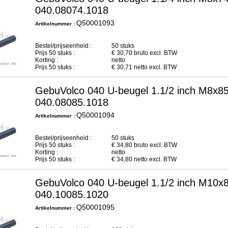
040.08074.1018
Q50001093
Artikelnummer :
Bestel/prijseenheid :
50 stuks
Prijs
50
stuks :
€
30,70
bruto excl. BTW
Korting :
netto
Prijs
50
stuks :
€
30,71
netto excl. BTW
GebuVolco 040 U-beugel 1.1/2 inch M8x85
040.08085.1018
Q50001094
Artikelnummer :
Bestel/prijseenheid :
50 stuks
Prijs
50
stuks :
€
34,80
bruto excl. BTW
Korting :
netto
Prijs
50
stuks :
€
34,80
netto excl. BTW
GebuVolco 040 U-beugel 1.1/2 inch M10x8
040.10085.1020
Q50001095
Artikelnummer :