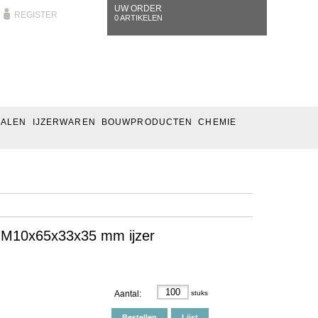
UW ORDER
REGISTER
0 ARTIKELEN
IALEN
IJZERWAREN
BOUWPRODUCTEN
CHEMIE
 M10x65x33x35 mm ijzer
Aantal:
stuks
Bestellen
Lijst