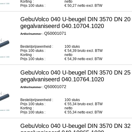
Korting :
netto
Prijs
100
stuks :
€
50,27
netto excl. BTW
GebuVolco 040 U-beugel DIN 3570 DN 20
gegalvaniseerd 040.10704.1020
Q50001071
Artikelnummer :
Bestel/prijseenheid :
100 stuks
Prijs
100
stuks :
€
54,39
bruto excl. BTW
Korting :
netto
Prijs
100
stuks :
€
54,39
netto excl. BTW
GebuVolco 040 U-beugel DIN 3570 DN 25
gegalvaniseerd 040.10764.1020
Q50001072
Artikelnummer :
Bestel/prijseenheid :
100 stuks
Prijs
100
stuks :
€
55,34
bruto excl. BTW
Korting :
netto
Prijs
100
stuks :
€
55,34
netto excl. BTW
GebuVolco 040 U-beugel DIN 3570 DN 32