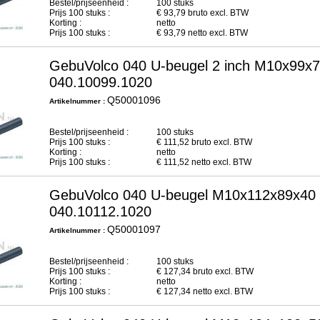
Bestel/prijseenheid :
100 stuks
Prijs
100
stuks :
€
93,79
bruto excl. BTW
Korting :
netto
Prijs
100
stuks :
€
93,79
netto excl. BTW
GebuVolco 040 U-beugel 2 inch M10x99x7
040.10099.1020
Q50001096
Artikelnummer :
Bestel/prijseenheid :
100 stuks
Prijs
100
stuks :
€
111,52
bruto excl. BTW
Korting :
netto
Prijs
100
stuks :
€
111,52
netto excl. BTW
GebuVolco 040 U-beugel M10x112x89x40 m
040.10112.1020
Q50001097
Artikelnummer :
Bestel/prijseenheid :
100 stuks
Prijs
100
stuks :
€
127,34
bruto excl. BTW
Korting :
netto
Prijs
100
stuks :
€
127,34
netto excl. BTW