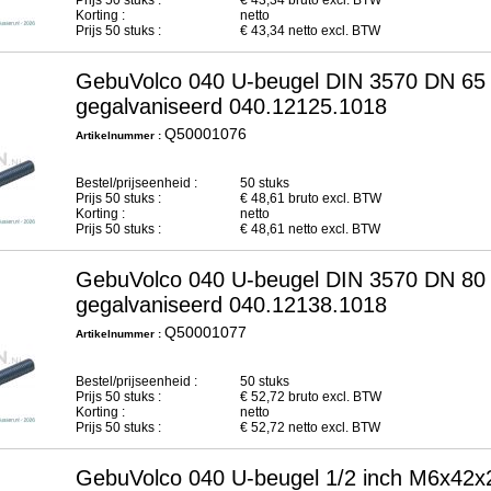
Prijs
50
stuks :
€
43,34
bruto excl. BTW
Korting :
netto
Prijs
50
stuks :
€
43,34
netto excl. BTW
GebuVolco 040 U-beugel DIN 3570 DN 65
gegalvaniseerd 040.12125.1018
Q50001076
Artikelnummer :
Bestel/prijseenheid :
50 stuks
Prijs
50
stuks :
€
48,61
bruto excl. BTW
Korting :
netto
Prijs
50
stuks :
€
48,61
netto excl. BTW
GebuVolco 040 U-beugel DIN 3570 DN 80
gegalvaniseerd 040.12138.1018
Q50001077
Artikelnummer :
Bestel/prijseenheid :
50 stuks
Prijs
50
stuks :
€
52,72
bruto excl. BTW
Korting :
netto
Prijs
50
stuks :
€
52,72
netto excl. BTW
GebuVolco 040 U-beugel 1/2 inch M6x42x2