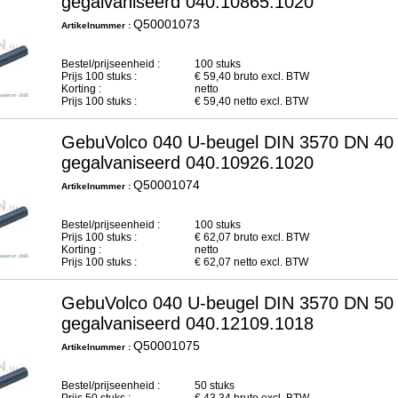
gegalvaniseerd 040.10865.1020
Q50001073
Artikelnummer :
Bestel/prijseenheid :
100 stuks
Prijs
100
stuks :
€
59,40
bruto excl. BTW
Korting :
netto
Prijs
100
stuks :
€
59,40
netto excl. BTW
GebuVolco 040 U-beugel DIN 3570 DN 40
gegalvaniseerd 040.10926.1020
Q50001074
Artikelnummer :
Bestel/prijseenheid :
100 stuks
Prijs
100
stuks :
€
62,07
bruto excl. BTW
Korting :
netto
Prijs
100
stuks :
€
62,07
netto excl. BTW
GebuVolco 040 U-beugel DIN 3570 DN 50
gegalvaniseerd 040.12109.1018
Q50001075
Artikelnummer :
Bestel/prijseenheid :
50 stuks