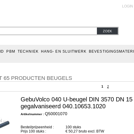
LOGIN
ZOEK
ID
PBM
TECHNIEK
HANG- EN SLUITWERK
BEVESTIGINGSMATER
T 65 PRODUCTEN BEUGELS
1
2
GebuVolco 040 U-beugel DIN 3570 DN 15
gegalvaniseerd 040.10653.1020
Q50001070
Artikelnummer :
Bestel/prijseenheid :
100 stuks
Prijs
100
stuks :
€
50,27
bruto excl. BTW