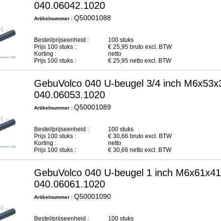
040.06042.1020
Q50001088
Artikelnummer :
Bestel/prijseenheid :
100 stuks
Prijs
100
stuks :
€
25,95
bruto excl. BTW
Korting :
netto
Prijs
100
stuks :
€
25,95
netto excl. BTW
GebuVolco 040 U-beugel 3/4 inch M6x53x3
040.06053.1020
Q50001089
Artikelnummer :
Bestel/prijseenheid :
100 stuks
Prijs
100
stuks :
€
30,66
bruto excl. BTW
Korting :
netto
Prijs
100
stuks :
€
30,66
netto excl. BTW
GebuVolco 040 U-beugel 1 inch M6x61x41
040.06061.1020
Q50001090
Artikelnummer :
Bestel/prijseenheid :
100 stuks