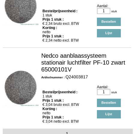
Aantal:
Bestel/prijseenheid :
stuk
1 stuk
Prijs
1
stuk :
Bestellen
€
2,34
bruto excl. BTW
Korting :
netto
Lijst
Prijs
1
stuk :
€
2,34
netto excl. BTW
Nedco aanblaassysteem
stationair luchtfilter PF-10 zwart
65000101V
Q24003817
Artikelnummer :
Aantal:
Bestel/prijseenheid :
stuk
1 stuk
Prijs
1
stuk :
Bestellen
€
3,04
bruto excl. BTW
Korting :
netto
Lijst
Prijs
1
stuk :
€
3,04
netto excl. BTW
1