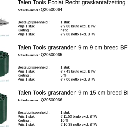
Talen Tools Ecolat Recht graskantafzetti
Q20500064
Artikelnummer :
Bestel/prijseenheid :
1 stuk
Prijs
1
stuk :
€
9,88
bruto excl. BTW
Korting :
netto
Prijs
1
stuk :
€
9,88
netto excl. BTW
Talen Tools grasranden 9 m 9 cm breed B
Q20500065
Artikelnummer :
Bestel/prijseenheid :
1 stuk
Prijs
1
stuk :
€
7,43
bruto excl. BTW
Korting :
5 %
Prijs
1
stuk :
€
7,06
netto excl. BTW
Talen Tools grasranden 9 m 15 cm breed 
Q20500066
Artikelnummer :
Bestel/prijseenheid :
1 stuk
Prijs
1
stuk :
€
11,53
bruto excl. BTW
Korting :
10 %
Prijs
1
stuk :
€
10,38
netto excl. BTW