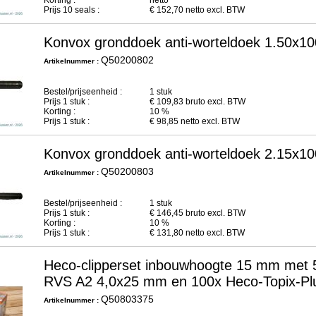
Korting :
netto
Prijs
10
seals :
€
152,70
netto excl. BTW
Konvox gronddoek anti-worteldoek 1.50x1
Q50200802
Artikelnummer :
Bestel/prijseenheid :
1 stuk
Prijs
1
stuk :
€
109,83
bruto excl. BTW
Korting :
10 %
Prijs
1
stuk :
€
98,85
netto excl. BTW
Konvox gronddoek anti-worteldoek 2.15x1
Q50200803
Artikelnummer :
Bestel/prijseenheid :
1 stuk
Prijs
1
stuk :
€
146,45
bruto excl. BTW
Korting :
10 %
Prijs
1
stuk :
€
131,80
netto excl. BTW
Heco-clipperset inbouwhoogte 15 mm met 5
RVS A2 4,0x25 mm en 100x Heco-Topix-P
Q50803375
Artikelnummer :