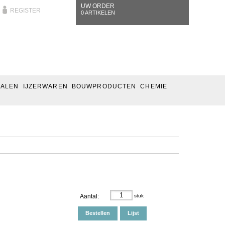
UW ORDER
REGISTER
0 ARTIKELEN
IALEN
IJZERWAREN
BOUWPRODUCTEN
CHEMIE
Aantal:
stuk
Bestellen
Lijst