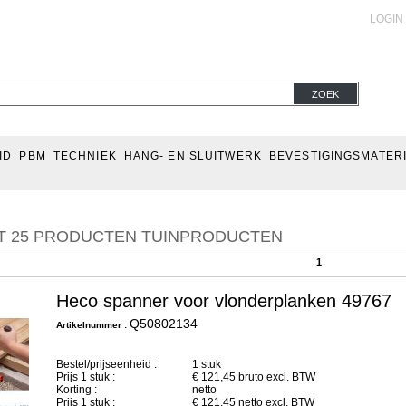
LOGIN
ZOEK
ID
PBM
TECHNIEK
HANG- EN SLUITWERK
BEVESTIGINGSMATER
T 25 PRODUCTEN TUINPRODUCTEN
1
Heco spanner voor vlonderplanken 49767
Q50802134
Artikelnummer :
Bestel/prijseenheid :
1 stuk
Prijs
1
stuk :
€
121,45
bruto excl. BTW
Korting :
netto
Prijs
1
stuk :
€
121,45
netto excl. BTW