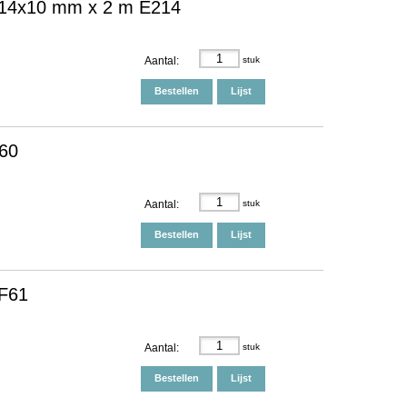
ng 14x10 mm x 2 m E214
Aantal:
stuk
Bestellen
Lijst
F60
Aantal:
stuk
Bestellen
Lijst
BF61
Aantal:
stuk
Bestellen
Lijst