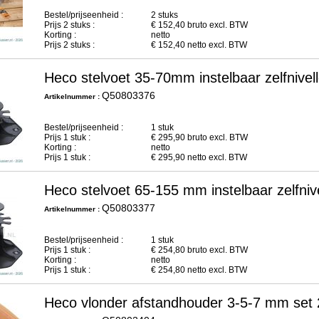
Bestel/prijseenheid :
2 stuks
Prijs
2
stuks :
€
152,40
bruto excl. BTW
Korting :
netto
Prijs
2
stuks :
€
152,40
netto excl. BTW
Heco stelvoet 35-70mm instelbaar zelfnivel
Q50803376
Artikelnummer :
Bestel/prijseenheid :
1 stuk
Prijs
1
stuk :
€
295,90
bruto excl. BTW
Korting :
netto
Prijs
1
stuk :
€
295,90
netto excl. BTW
Heco stelvoet 65-155 mm instelbaar zelfniv
Q50803377
Artikelnummer :
Bestel/prijseenheid :
1 stuk
Prijs
1
stuk :
€
254,80
bruto excl. BTW
Korting :
netto
Prijs
1
stuk :
€
254,80
netto excl. BTW
Heco vlonder afstandhouder 3-5-7 mm set