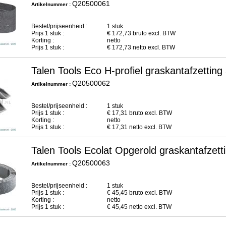
Q20500061
Artikelnummer :
Bestel/prijseenheid :
1 stuk
Prijs
1
stuk :
€
172,73
bruto excl. BTW
Korting :
netto
Prijs
1
stuk :
€
172,73
netto excl. BTW
Talen Tools Eco H-profiel graskantafzettin
Q20500062
Artikelnummer :
Bestel/prijseenheid :
1 stuk
Prijs
1
stuk :
€
17,31
bruto excl. BTW
Korting :
netto
Prijs
1
stuk :
€
17,31
netto excl. BTW
Talen Tools Ecolat Opgerold graskantafze
Q20500063
Artikelnummer :
Bestel/prijseenheid :
1 stuk
Prijs
1
stuk :
€
45,45
bruto excl. BTW
Korting :
netto
Prijs
1
stuk :
€
45,45
netto excl. BTW