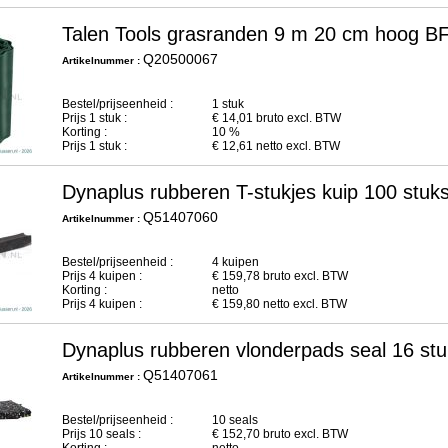
Talen Tools grasranden 9 m 20 cm hoog B
Q20500067
Artikelnummer :
Bestel/prijseenheid :
1 stuk
Prijs
1
stuk :
€
14,01
bruto excl. BTW
Korting :
10 %
Prijs
1
stuk :
€
12,61
netto excl. BTW
Dynaplus rubberen T-stukjes kuip 100 stuk
Q51407060
Artikelnummer :
Bestel/prijseenheid :
4 kuipen
Prijs
4
kuipen :
€
159,78
bruto excl. BTW
Korting :
netto
Prijs
4
kuipen :
€
159,80
netto excl. BTW
Dynaplus rubberen vlonderpads seal 16 st
Q51407061
Artikelnummer :
Bestel/prijseenheid :
10 seals
Prijs
10
seals :
€
152,70
bruto excl. BTW