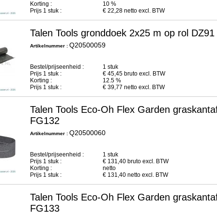
Korting :
10 %
Prijs
1
stuk :
€
22,28
netto excl. BTW
Talen Tools gronddoek 2x25 m op rol DZ91
Q20500059
Artikelnummer :
Bestel/prijseenheid :
1 stuk
Prijs
1
stuk :
€
45,45
bruto excl. BTW
Korting :
12.5 %
Prijs
1
stuk :
€
39,77
netto excl. BTW
Talen Tools Eco-Oh Flex Garden graskanta
FG132
Q20500060
Artikelnummer :
Bestel/prijseenheid :
1 stuk
Prijs
1
stuk :
€
131,40
bruto excl. BTW
Korting :
netto
Prijs
1
stuk :
€
131,40
netto excl. BTW
Talen Tools Eco-Oh Flex Garden graskanta
FG133