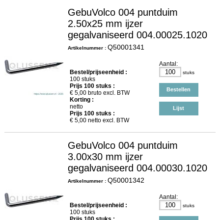
GebuVolco 004 puntduim
2.50x25 mm ijzer
gegalvaniseerd 004.00025.1020
Q50001341
Artikelnummer :
Aantal:
Bestel/prijseenheid :
stuks
100 stuks
Prijs
100
stuks :
Bestellen
€
5,00
bruto excl. BTW
Korting :
netto
Lijst
Prijs
100
stuks :
€
5,00
netto excl. BTW
GebuVolco 004 puntduim
3.00x30 mm ijzer
gegalvaniseerd 004.00030.1020
Q50001342
Artikelnummer :
Aantal:
Bestel/prijseenheid :
stuks
100 stuks
Prijs
100
stuks :