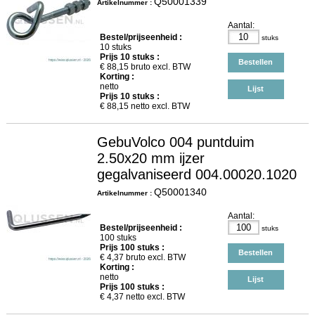
Q50001339
Artikelnummer :
Aantal:
Bestel/prijseenheid :
stuks
10 stuks
Prijs
10
stuks :
Bestellen
€
88,15
bruto excl. BTW
Korting :
netto
Lijst
Prijs
10
stuks :
€
88,15
netto excl. BTW
GebuVolco 004 puntduim
2.50x20 mm ijzer
gegalvaniseerd 004.00020.1020
Q50001340
Artikelnummer :
Aantal:
Bestel/prijseenheid :
stuks
100 stuks
Prijs
100
stuks :
Bestellen
€
4,37
bruto excl. BTW
Korting :
netto
Lijst
Prijs
100
stuks :
€
4,37
netto excl. BTW