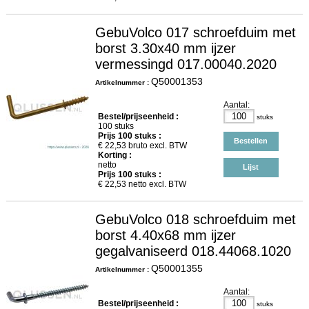
GebuVolco 017 schroefduim met
borst 3.30x40 mm ijzer
vermessingd 017.00040.2020
Q50001353
Artikelnummer :
Aantal:
Bestel/prijseenheid :
stuks
100 stuks
Prijs
100
stuks :
Bestellen
€
22,53
bruto excl. BTW
Korting :
netto
Lijst
Prijs
100
stuks :
€
22,53
netto excl. BTW
GebuVolco 018 schroefduim met
borst 4.40x68 mm ijzer
gegalvaniseerd 018.44068.1020
Q50001355
Artikelnummer :
Aantal:
Bestel/prijseenheid :
stuks