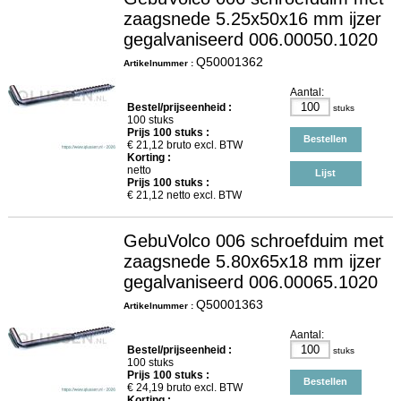
zaagsnede 5.25x50x16 mm ijzer
gegalvaniseerd 006.00050.1020
Q50001362
Artikelnummer :
Aantal:
Bestel/prijseenheid :
stuks
100 stuks
Prijs
100
stuks :
Bestellen
€
21,12
bruto excl. BTW
Korting :
netto
Lijst
Prijs
100
stuks :
€
21,12
netto excl. BTW
GebuVolco 006 schroefduim met
zaagsnede 5.80x65x18 mm ijzer
gegalvaniseerd 006.00065.1020
Q50001363
Artikelnummer :
Aantal:
Bestel/prijseenheid :
stuks
100 stuks
Prijs
100
stuks :
Bestellen
€
24,19
bruto excl. BTW
Korting :