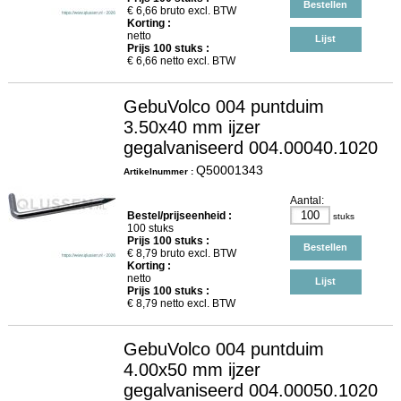
Bestellen
€
6,66
bruto excl. BTW
Korting :
netto
Lijst
Prijs
100
stuks :
€
6,66
netto excl. BTW
GebuVolco 004 puntduim
3.50x40 mm ijzer
gegalvaniseerd 004.00040.1020
Q50001343
Artikelnummer :
Aantal:
Bestel/prijseenheid :
stuks
100 stuks
Prijs
100
stuks :
Bestellen
€
8,79
bruto excl. BTW
Korting :
netto
Lijst
Prijs
100
stuks :
€
8,79
netto excl. BTW
GebuVolco 004 puntduim
4.00x50 mm ijzer
gegalvaniseerd 004.00050.1020