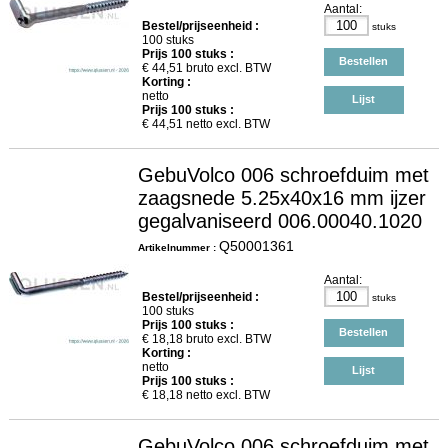
Aantal:
Bestel/prijseenheid :
stuks
100 stuks
Prijs
100
stuks :
Bestellen
€
44,51
bruto excl. BTW
Korting :
netto
Lijst
Prijs
100
stuks :
€
44,51
netto excl. BTW
GebuVolco 006 schroefduim met
zaagsnede 5.25x40x16 mm ijzer
gegalvaniseerd 006.00040.1020
Q50001361
Artikelnummer :
Aantal:
Bestel/prijseenheid :
stuks
100 stuks
Prijs
100
stuks :
Bestellen
€
18,18
bruto excl. BTW
Korting :
netto
Lijst
Prijs
100
stuks :
€
18,18
netto excl. BTW
GebuVolco 006 schroefduim met