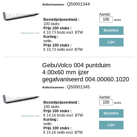
Q50001344
Artikelnummer :
Aantal:
Bestel/prijseenheid :
stuks
100 stuks
Prijs
100
stuks :
Bestellen
€
10,73
bruto excl. BTW
Korting :
netto
Lijst
Prijs
100
stuks :
€
10,73
netto excl. BTW
GebuVolco 004 puntduim
4.00x60 mm ijzer
gegalvaniseerd 004.00060.1020
Q50001345
Artikelnummer :
Aantal:
Bestel/prijseenheid :
stuks
100 stuks
Prijs
100
stuks :
Bestellen
€
14,16
bruto excl. BTW
Korting :
netto
Lijst
Prijs
100
stuks :
€
14,16
netto excl. BTW