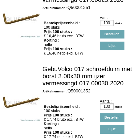
Q50001351
Artikelnummer :
Aantal:
Bestel/prijseenheid :
stuks
100 stuks
Prijs
100
stuks :
Bestellen
€
16,46
bruto excl. BTW
Korting :
netto
Lijst
Prijs
100
stuks :
€
16,46
netto excl. BTW
GebuVolco 017 schroefduim met
borst 3.00x30 mm ijzer
vermessingd 017.00030.2020
Q50001352
Artikelnummer :
Aantal:
Bestel/prijseenheid :
stuks
100 stuks
Prijs
100
stuks :
Bestellen
€
17,74
bruto excl. BTW
Korting :
netto
Lijst
Prijs
100
stuks :
€
17,74
netto excl. BTW