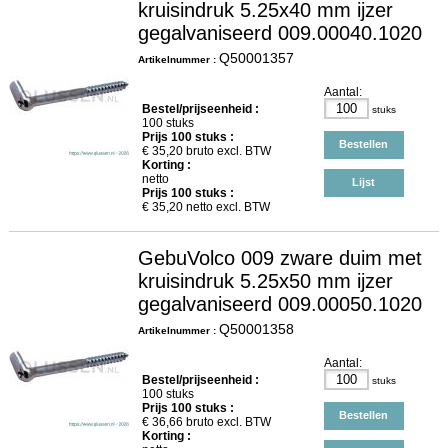
kruisindruk 5.25x40 mm ijzer
gegalvaniseerd 009.00040.1020
Q50001357
Artikelnummer :
Aantal:
Bestel/prijseenheid :
stuks
100 stuks
Prijs
100
stuks :
Bestellen
€
35,20
bruto excl. BTW
Korting :
netto
Lijst
Prijs
100
stuks :
€
35,20
netto excl. BTW
GebuVolco 009 zware duim met
kruisindruk 5.25x50 mm ijzer
gegalvaniseerd 009.00050.1020
Q50001358
Artikelnummer :
Aantal:
Bestel/prijseenheid :
stuks
100 stuks
Prijs
100
stuks :
Bestellen
€
36,66
bruto excl. BTW
Korting :