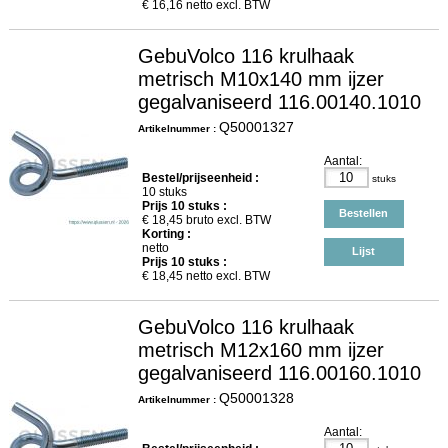
€
16,16
netto excl. BTW
GebuVolco 116 krulhaak
metrisch M10x140 mm ijzer
gegalvaniseerd 116.00140.1010
Q50001327
Artikelnummer :
Aantal:
Bestel/prijseenheid :
stuks
10 stuks
Prijs
10
stuks :
Bestellen
€
18,45
bruto excl. BTW
Korting :
netto
Lijst
Prijs
10
stuks :
€
18,45
netto excl. BTW
GebuVolco 116 krulhaak
metrisch M12x160 mm ijzer
gegalvaniseerd 116.00160.1010
Q50001328
Artikelnummer :
Aantal: