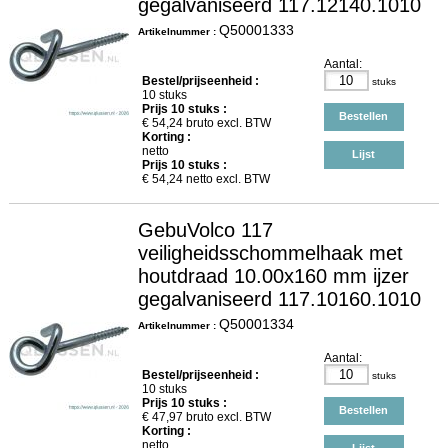
gegalvaniseerd 117.12140.1010
Q50001333
Artikelnummer :
Aantal:
Bestel/prijseenheid :
stuks
10 stuks
Prijs
10
stuks :
Bestellen
€
54,24
bruto excl. BTW
Korting :
netto
Lijst
Prijs
10
stuks :
€
54,24
netto excl. BTW
GebuVolco 117
veiligheidsschommelhaak met
houtdraad 10.00x160 mm ijzer
gegalvaniseerd 117.10160.1010
Q50001334
Artikelnummer :
Aantal:
Bestel/prijseenheid :
stuks
10 stuks
Prijs
10
stuks :
Bestellen
€
47,97
bruto excl. BTW
Korting :
netto