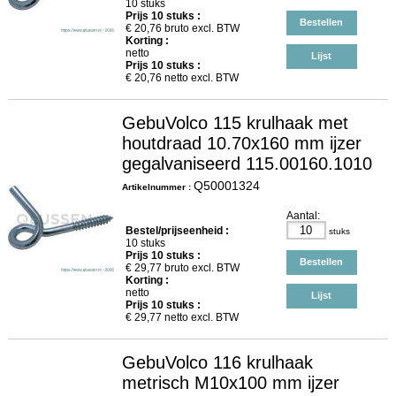
10 stuks
Prijs
10
stuks :
Bestellen
€
20,76
bruto excl. BTW
Korting :
netto
Lijst
Prijs
10
stuks :
€
20,76
netto excl. BTW
GebuVolco 115 krulhaak met
houtdraad 10.70x160 mm ijzer
gegalvaniseerd 115.00160.1010
Q50001324
Artikelnummer :
Aantal:
Bestel/prijseenheid :
stuks
10 stuks
Prijs
10
stuks :
Bestellen
€
29,77
bruto excl. BTW
Korting :
netto
Lijst
Prijs
10
stuks :
€
29,77
netto excl. BTW
GebuVolco 116 krulhaak
metrisch M10x100 mm ijzer