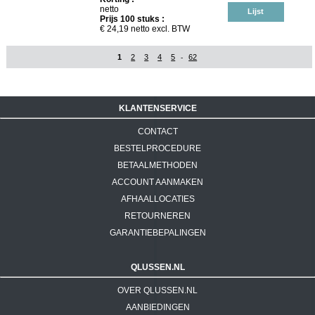
netto
Lijst
Prijs
100
stuks :
€
24,19
netto excl. BTW
1
2
3
4
5
62
-
KLANTENSERVICE
CONTACT
BESTELPROCEDURE
BETAALMETHODEN
ACCOUNT AANMAKEN
AFHAALLOCATIES
RETOURNEREN
GARANTIEBEPALINGEN
QLUSSEN.NL
OVER QLUSSEN.NL
AANBIEDINGEN