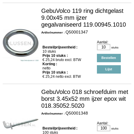
GebuVolco 119 ring dichtgelast
9.00x45 mm ijzer
gegalvaniseerd 119.00945.1010
Q50001347
Artikelnummer :
Aantal:
Bestel/prijseenheid :
stuks
10 stuks
Prijs
10
stuks :
Bestellen
€
25,24
bruto excl. BTW
Korting :
netto
Lijst
Prijs
10
stuks :
€
25,24
netto excl. BTW
GebuVolco 018 schroefduim met
borst 3.45x52 mm ijzer epox wit
018.35052.5020
Q50001348
Artikelnummer :
Aantal:
Bestel/prijseenheid :
stuks
100 stuks