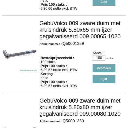
netto
Lijst
Prijs
100
stuks :
€
36,66
netto excl. BTW
GebuVolco 009 zware duim met
kruisindruk 5.80x65 mm ijzer
gegalvaniseerd 009.00065.1020
Q50001359
Artikelnummer :
Aantal:
Bestel/prijseenheid :
stuks
100 stuks
Prijs
100
stuks :
Bestellen
€
39,67
bruto excl. BTW
Korting :
netto
Lijst
Prijs
100
stuks :
€
39,67
netto excl. BTW
GebuVolco 009 zware duim met
kruisindruk 5.80x80 mm ijzer
gegalvaniseerd 009.00080.1020
Q50001360
Artikelnummer :