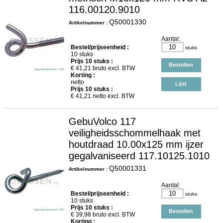
116.00120.9010
Q50001330
Artikelnummer :
Aantal:
Bestel/prijseenheid :
stuks
10 stuks
Prijs
10
stuks :
Bestellen
€
41,21
bruto excl. BTW
Korting :
netto
Lijst
Prijs
10
stuks :
€
41,21
netto excl. BTW
GebuVolco 117
veiligheidsschommelhaak met
houtdraad 10.00x125 mm ijzer
gegalvaniseerd 117.10125.1010
Q50001331
Artikelnummer :
Aantal:
Bestel/prijseenheid :
stuks
10 stuks
Prijs
10
stuks :
Bestellen
€
39,98
bruto excl. BTW
Korting :