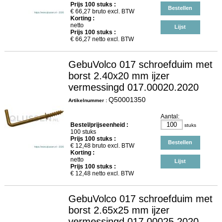
Prijs
100
stuks :
Bestellen
€
66,27
bruto excl. BTW
Korting :
netto
Lijst
Prijs
100
stuks :
€
66,27
netto excl. BTW
GebuVolco 017 schroefduim met
borst 2.40x20 mm ijzer
vermessingd 017.00020.2020
Q50001350
Artikelnummer :
Aantal:
Bestel/prijseenheid :
stuks
100 stuks
Prijs
100
stuks :
Bestellen
€
12,48
bruto excl. BTW
Korting :
netto
Lijst
Prijs
100
stuks :
€
12,48
netto excl. BTW
GebuVolco 017 schroefduim met
borst 2.65x25 mm ijzer
vermessingd 017.00025.2020