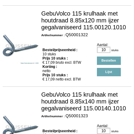
GebuVolco 115 krulhaak met
houtdraad 8.85x120 mm ijzer
gegalvaniseerd 115.00120.1010
Q50001322
Artikelnummer :
Aantal:
Bestel/prijseenheid :
stuks
10 stuks
Prijs
10
stuks :
Bestellen
€
17,09
bruto excl. BTW
Korting :
netto
Lijst
Prijs
10
stuks :
€
17,09
netto excl. BTW
GebuVolco 115 krulhaak met
houtdraad 8.85x140 mm ijzer
gegalvaniseerd 115.00140.1010
Q50001323
Artikelnummer :
Aantal:
Bestel/prijseenheid :
stuks