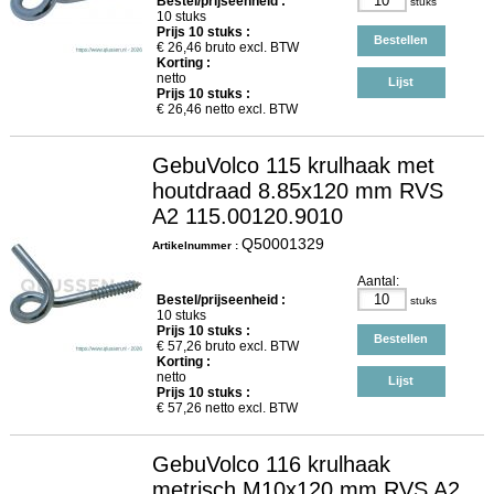
Bestel/prijseenheid :
stuks
10 stuks
Prijs
10
stuks :
Bestellen
€
26,46
bruto excl. BTW
Korting :
netto
Lijst
Prijs
10
stuks :
€
26,46
netto excl. BTW
GebuVolco 115 krulhaak met
houtdraad 8.85x120 mm RVS
A2 115.00120.9010
Q50001329
Artikelnummer :
Aantal:
Bestel/prijseenheid :
stuks
10 stuks
Prijs
10
stuks :
Bestellen
€
57,26
bruto excl. BTW
Korting :
netto
Lijst
Prijs
10
stuks :
€
57,26
netto excl. BTW
GebuVolco 116 krulhaak
metrisch M10x120 mm RVS A2