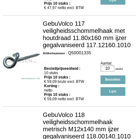
Lijst
Prijs
10
stuks :
€
47,97
netto excl. BTW
GebuVolco 117
veiligheidsschommelhaak met
houtdraad 11.80x160 mm ijzer
gegalvaniseerd 117.12160.1010
Q50001335
Artikelnummer :
Aantal:
Bestel/prijseenheid :
stuks
10 stuks
Prijs
10
stuks :
Bestellen
€
59,09
bruto excl. BTW
Korting :
netto
Lijst
Prijs
10
stuks :
€
59,09
netto excl. BTW
GebuVolco 118
veiligheidsschommelhaak
metrisch M12x140 mm ijzer
gegalvaniseerd 118.00140.1010