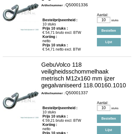
Q50001336
Artikelnummer :
Aantal:
Bestel/prijseenheid :
stuks
10 stuks
Prijs
10
stuks :
Bestellen
€
54,71
bruto excl. BTW
Korting :
netto
Lijst
Prijs
10
stuks :
€
54,71
netto excl. BTW
GebuVolco 118
veiligheidsschommelhaak
metrisch M12x160 mm ijzer
gegalvaniseerd 118.00160.1010
Q50001337
Artikelnummer :
Aantal:
Bestel/prijseenheid :
stuks
10 stuks
Prijs
10
stuks :
Bestellen
€
59,21
bruto excl. BTW
Korting :
netto
Lijst
Prijs
10
stuks :