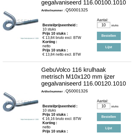
gegalvaniseerd 116.00100.1010
Q50001325
Artikelnummer :
Aantal:
Bestel/prijseenheid :
stuks
10 stuks
Prijs
10
stuks :
Bestellen
€
13,84
bruto excl. BTW
Korting :
netto
Lijst
Prijs
10
stuks :
€
13,84
netto excl. BTW
GebuVolco 116 krulhaak
metrisch M10x120 mm ijzer
gegalvaniseerd 116.00120.1010
Q50001326
Artikelnummer :
Aantal:
Bestel/prijseenheid :
stuks
10 stuks
Prijs
10
stuks :
Bestellen
€
16,16
bruto excl. BTW
Korting :
netto
Lijst
Prijs
10
stuks :