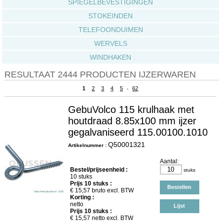
SPIEGELBEVESTIGINGEN
STOKEINDEN
TELEFOONDUIMEN
WERVELS
WINDHAKEN
RESULTAAT 2444 PRODUCTEN IJZERWAREN
1
2
3
4
5
62
-
GebuVolco 115 krulhaak met
houtdraad 8.85x100 mm ijzer
gegalvaniseerd 115.00100.1010
Q50001321
Artikelnummer :
Aantal:
Bestel/prijseenheid :
stuks
10 stuks
Prijs
10
stuks :
Bestellen
€
15,57
bruto excl. BTW
Korting :
netto
Lijst
Prijs
10
stuks :
€
15,57
netto excl. BTW