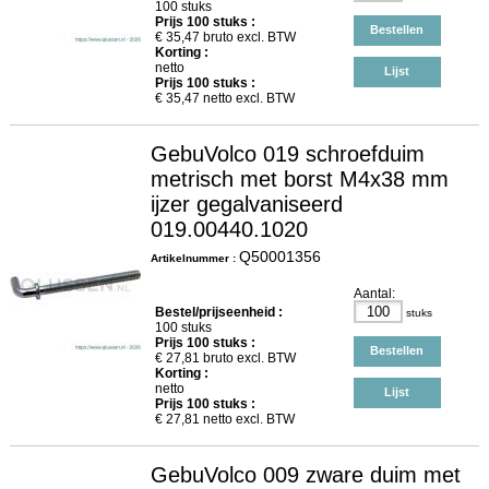
100 stuks
Prijs
100
stuks :
Bestellen
€
35,47
bruto excl. BTW
Korting :
netto
Lijst
Prijs
100
stuks :
€
35,47
netto excl. BTW
GebuVolco 019 schroefduim
metrisch met borst M4x38 mm
ijzer gegalvaniseerd
019.00440.1020
Q50001356
Artikelnummer :
Aantal:
Bestel/prijseenheid :
stuks
100 stuks
Prijs
100
stuks :
Bestellen
€
27,81
bruto excl. BTW
Korting :
netto
Lijst
Prijs
100
stuks :
€
27,81
netto excl. BTW
GebuVolco 009 zware duim met