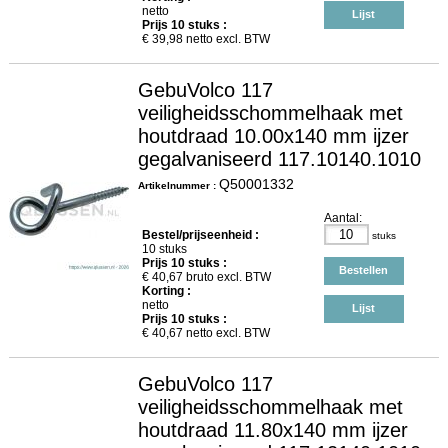
netto
Lijst
Prijs
10
stuks :
€
39,98
netto excl. BTW
GebuVolco 117
veiligheidsschommelhaak met
houtdraad 10.00x140 mm ijzer
gegalvaniseerd 117.10140.1010
Q50001332
Artikelnummer :
Aantal:
Bestel/prijseenheid :
stuks
10 stuks
Prijs
10
stuks :
Bestellen
€
40,67
bruto excl. BTW
Korting :
netto
Lijst
Prijs
10
stuks :
€
40,67
netto excl. BTW
GebuVolco 117
veiligheidsschommelhaak met
houtdraad 11.80x140 mm ijzer