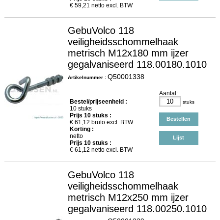
€
59,21
netto excl. BTW
GebuVolco 118
veiligheidsschommelhaak
metrisch M12x180 mm ijzer
gegalvaniseerd 118.00180.1010
Q50001338
Artikelnummer :
Aantal:
Bestel/prijseenheid :
stuks
10 stuks
Prijs
10
stuks :
Bestellen
€
61,12
bruto excl. BTW
Korting :
netto
Lijst
Prijs
10
stuks :
€
61,12
netto excl. BTW
GebuVolco 118
veiligheidsschommelhaak
metrisch M12x250 mm ijzer
gegalvaniseerd 118.00250.1010