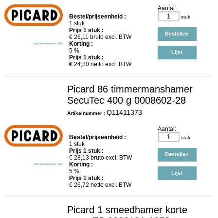
Aantal:
Bestel/prijseenheid :
stuk
1 stuk
Prijs
1
stuk :
Bestellen
€
26,11
bruto excl. BTW
Korting :
5 %
Lijst
Prijs
1
stuk :
€
24,80
netto excl. BTW
Picard 86 timmermanshamer
SecuTec 400 g 0008602-28
Q11411373
Artikelnummer :
Aantal:
Bestel/prijseenheid :
stuk
1 stuk
Prijs
1
stuk :
Bestellen
€
28,13
bruto excl. BTW
Korting :
5 %
Lijst
Prijs
1
stuk :
€
26,72
netto excl. BTW
Picard 1 smeedhamer korte