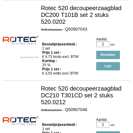
Rotec 520 decoupeerzaagblad
DC200 T101B set 2 stuks
520.0202
Q50907043
Artikelnummer :
Aantal:
Bestel/prijseenheid :
set
1 set
Prijs
1
set :
Bestellen
€
4,73
bruto excl. BTW
Korting :
25 %
Lijst
Prijs
1
set :
€
3,55
netto excl. BTW
Rotec 520 decoupeerzaagblad
DC210 T301CD set 2 stuks
520.0212
Q50907046
Artikelnummer :
Aantal:
Bestel/prijseenheid :
set
1 set