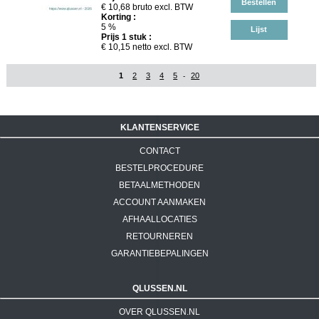
Bestellen
€
10,68
bruto excl. BTW
Korting :
5 %
Lijst
Prijs
1
stuk :
€
10,15
netto excl. BTW
1
2
3
4
5
20
-
KLANTENSERVICE
CONTACT
BESTELPROCEDURE
BETAALMETHODEN
ACCOUNT AANMAKEN
AFHAALLOCATIES
RETOURNEREN
GARANTIEBEPALINGEN
QLUSSEN.NL
OVER QLUSSEN.NL