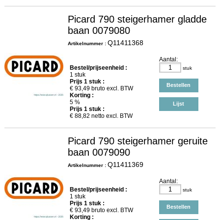
Picard 790 steigerhamer gladde
baan 0079080
Q11411368
Artikelnummer :
Aantal:
Bestel/prijseenheid :
stuk
1 stuk
Prijs
1
stuk :
Bestellen
€
93,49
bruto excl. BTW
Korting :
5 %
Lijst
Prijs
1
stuk :
€
88,82
netto excl. BTW
Picard 790 steigerhamer geruite
baan 0079090
Q11411369
Artikelnummer :
Aantal:
Bestel/prijseenheid :
stuk
1 stuk
Prijs
1
stuk :
Bestellen
€
93,49
bruto excl. BTW
Korting :