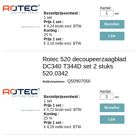
Aantal:
Bestel/prijseenheid :
set
1 set
Prijs
1
set :
Bestellen
€
4,24
bruto excl. BTW
Korting :
25 %
Lijst
Prijs
1
set :
€
3,18
netto excl. BTW
Rotec 520 decoupeerzaagblad
DC340 T344D set 2 stuks
520.0342
Q50907056
Artikelnummer :
Aantal:
Bestel/prijseenheid :
set
1 set
Prijs
1
set :
Bestellen
€
5,72
bruto excl. BTW
Korting :
25 %
Lijst
Prijs
1
set :
€
4,29
netto excl. BTW