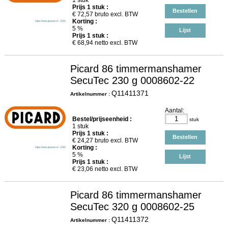
1 stuk
Prijs
1
stuk :
Bestellen
€
72,57
bruto excl. BTW
Korting :
5 %
Lijst
Prijs
1
stuk :
€
68,94
netto excl. BTW
Picard 86 timmermanshamer
SecuTec 230 g 0008602-22
Q11411371
Artikelnummer :
Aantal:
Bestel/prijseenheid :
stuk
1 stuk
Prijs
1
stuk :
Bestellen
€
24,27
bruto excl. BTW
Korting :
5 %
Lijst
Prijs
1
stuk :
€
23,06
netto excl. BTW
Picard 86 timmermanshamer
SecuTec 320 g 0008602-25
Q11411372
Artikelnummer :