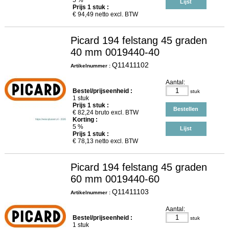
5 %
Lijst
Prijs
1
stuk :
€
94,49
netto excl. BTW
Picard 194 felstang 45 graden
40 mm 0019440-40
Q11411102
Artikelnummer :
Aantal:
Bestel/prijseenheid :
stuk
1 stuk
Prijs
1
stuk :
Bestellen
€
82,24
bruto excl. BTW
Korting :
5 %
Lijst
Prijs
1
stuk :
€
78,13
netto excl. BTW
Picard 194 felstang 45 graden
60 mm 0019440-60
Q11411103
Artikelnummer :
Aantal:
Bestel/prijseenheid :
stuk
1 stuk