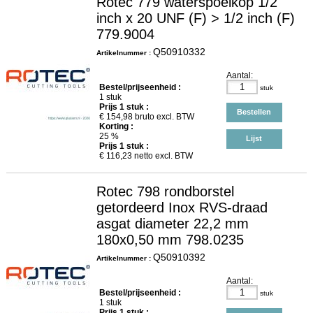
Rotec 779 waterspoelkop 1/2
inch x 20 UNF (F) > 1/2 inch (F)
779.9004
Q50910332
Artikelnummer :
Aantal:
Bestel/prijseenheid :
stuk
1 stuk
Prijs
1
stuk :
Bestellen
€
154,98
bruto excl. BTW
Korting :
25 %
Lijst
Prijs
1
stuk :
€
116,23
netto excl. BTW
Rotec 798 rondborstel
getordeerd Inox RVS-draad
asgat diameter 22,2 mm
180x0,50 mm 798.0235
Q50910392
Artikelnummer :
Aantal:
Bestel/prijseenheid :
stuk
1 stuk
Prijs
1
stuk :