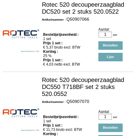
Rotec 520 decoupeerzaagblad
DC520 set 2 stuks 520.0522
Q50907066
Artikelnummer :
Aantal:
Bestel/prijseenheid :
set
1 set
Prijs
1
set :
Bestellen
€
5,37
bruto excl. BTW
Korting :
25 %
Lijst
Prijs
1
set :
€
4,03
netto excl. BTW
Rotec 520 decoupeerzaagblad
DC550 T718BF set 2 stuks
520.0552
Q50907070
Artikelnummer :
Aantal:
Bestel/prijseenheid :
set
1 set
Prijs
1
set :
Bestellen
€
11,73
bruto excl. BTW
Korting :