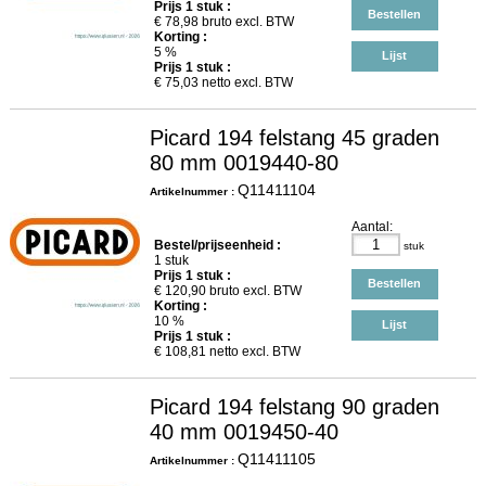
Prijs
1
stuk :
Bestellen
€
78,98
bruto excl. BTW
Korting :
5 %
Lijst
Prijs
1
stuk :
€
75,03
netto excl. BTW
Picard 194 felstang 45 graden
80 mm 0019440-80
Q11411104
Artikelnummer :
Aantal:
Bestel/prijseenheid :
stuk
1 stuk
Prijs
1
stuk :
Bestellen
€
120,90
bruto excl. BTW
Korting :
10 %
Lijst
Prijs
1
stuk :
€
108,81
netto excl. BTW
Picard 194 felstang 90 graden
40 mm 0019450-40
Q11411105
Artikelnummer :