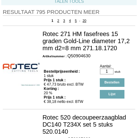
TALEN TOOLS
RESULTAAT 795 PRODUCTEN MEER
1
2
3
4
5
20
-
Rotec 271 HM fasefrees 15
graden Gold-Line diameter 17,2
mm d2=8 mm 271.18.1720
Q50904630
Artikelnummer :
Aantal:
Bestel/prijseenheid :
stuk
1 stuk
Prijs
1
stuk :
Bestellen
€
47,73
bruto excl. BTW
Korting :
20 %
Lijst
Prijs
1
stuk :
€
38,18
netto excl. BTW
Rotec 520 decoupeerzaagblad
DC140 T234X set 5 stuks
520.0140