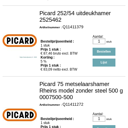
Picard 252/54 uitdeukhamer
2525462
Q11411379
Artikelnummer :
Aantal:
Bestel/prijseenheid :
stuk
1 stuk
Prijs
1
stuk :
Bestellen
€
87,46
bruto excl. BTW
Korting :
5 %
Lijst
Prijs
1
stuk :
€
83,09
netto excl. BTW
Picard 75 metselaarshamer
Rheins model zonder steel 500 g
0007500-500
Q11411272
Artikelnummer :
Aantal:
Bestel/prijseenheid :
stuk
1 stuk
Prijs
1
stuk :