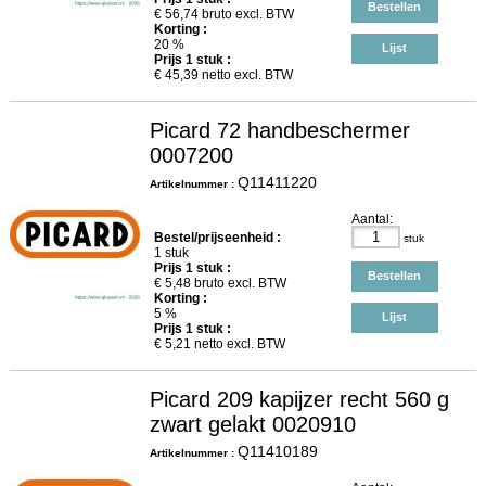
Bestellen
€
56,74
bruto excl. BTW
Korting :
20 %
Lijst
Prijs
1
stuk :
€
45,39
netto excl. BTW
Picard 72 handbeschermer
0007200
Q11411220
Artikelnummer :
Aantal:
Bestel/prijseenheid :
stuk
1 stuk
Prijs
1
stuk :
Bestellen
€
5,48
bruto excl. BTW
Korting :
5 %
Lijst
Prijs
1
stuk :
€
5,21
netto excl. BTW
Picard 209 kapijzer recht 560 g
zwart gelakt 0020910
Q11410189
Artikelnummer :