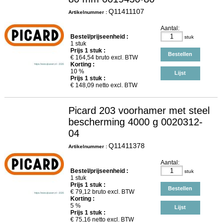
Q11411107
Artikelnummer :
Aantal:
Bestel/prijseenheid :
stuk
1 stuk
Prijs
1
stuk :
Bestellen
€
164,54
bruto excl. BTW
Korting :
10 %
Lijst
Prijs
1
stuk :
€
148,09
netto excl. BTW
Picard 203 voorhamer met steel
bescherming 4000 g 0020312-
04
Q11411378
Artikelnummer :
Aantal:
Bestel/prijseenheid :
stuk
1 stuk
Prijs
1
stuk :
Bestellen
€
79,12
bruto excl. BTW
Korting :
5 %
Lijst
Prijs
1
stuk :
€
75,16
netto excl. BTW