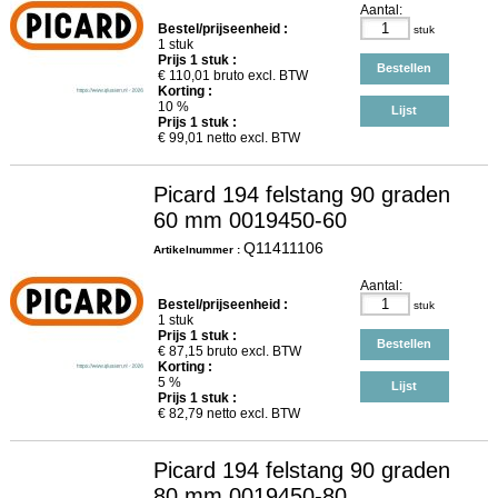
Aantal:
Bestel/prijseenheid :
stuk
1 stuk
Prijs
1
stuk :
Bestellen
€
110,01
bruto excl. BTW
Korting :
10 %
Lijst
Prijs
1
stuk :
€
99,01
netto excl. BTW
Picard 194 felstang 90 graden
60 mm 0019450-60
Q11411106
Artikelnummer :
Aantal:
Bestel/prijseenheid :
stuk
1 stuk
Prijs
1
stuk :
Bestellen
€
87,15
bruto excl. BTW
Korting :
5 %
Lijst
Prijs
1
stuk :
€
82,79
netto excl. BTW
Picard 194 felstang 90 graden
80 mm 0019450-80