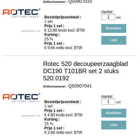
Q50907033
Artikelnummer :
Aantal:
Bestel/prijseenheid :
set
1 set
Prijs
1
set :
Bestellen
€
12,88
bruto excl. BTW
Korting :
25 %
Lijst
Prijs
1
set :
€
9,66
netto excl. BTW
Rotec 520 decoupeerzaagblad
DC190 T101BR set 2 stuks
520.0192
Q50907041
Artikelnummer :
Aantal:
Bestel/prijseenheid :
set
1 set
Prijs
1
set :
Bestellen
€
4,90
bruto excl. BTW
Korting :
25 %
Lijst
Prijs
1
set :
€
3,68
netto excl. BTW