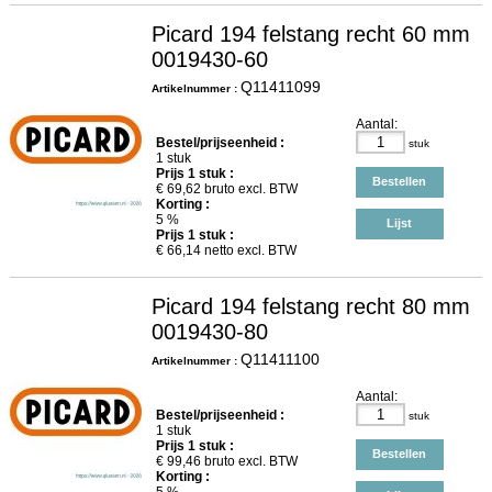
Picard 194 felstang recht 60 mm
0019430-60
Q11411099
Artikelnummer :
Aantal:
Bestel/prijseenheid :
stuk
1 stuk
Prijs
1
stuk :
Bestellen
€
69,62
bruto excl. BTW
Korting :
5 %
Lijst
Prijs
1
stuk :
€
66,14
netto excl. BTW
Picard 194 felstang recht 80 mm
0019430-80
Q11411100
Artikelnummer :
Aantal:
Bestel/prijseenheid :
stuk
1 stuk
Prijs
1
stuk :
Bestellen
€
99,46
bruto excl. BTW
Korting :