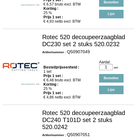
Prijs
1
set :
Bestellen
€
6,57
bruto excl. BTW
Korting :
25 %
Lijst
Prijs
1
set :
€
4,93
netto excl. BTW
Rotec 520 decoupeerzaagblad
DC230 set 2 stuks 520.0232
Q50907049
Artikelnummer :
Aantal:
Bestel/prijseenheid :
set
1 set
Prijs
1
set :
Bestellen
€
6,48
bruto excl. BTW
Korting :
25 %
Lijst
Prijs
1
set :
€
4,86
netto excl. BTW
Rotec 520 decoupeerzaagblad
DC240 T101D set 2 stuks
520.0242
Q50907051
Artikelnummer :