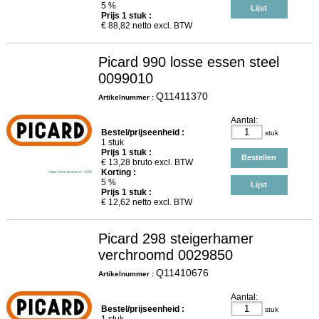
5 %
Lijst
Prijs
1
stuk :
€
88,82
netto excl. BTW
Picard 990 losse essen steel
0099010
Q11411370
Artikelnummer :
Aantal:
Bestel/prijseenheid :
stuk
1 stuk
Prijs
1
stuk :
Bestellen
€
13,28
bruto excl. BTW
Korting :
5 %
Lijst
Prijs
1
stuk :
€
12,62
netto excl. BTW
Picard 298 steigerhamer
verchroomd 0029850
Q11410676
Artikelnummer :
Aantal:
Bestel/prijseenheid :
stuk