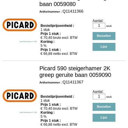
baan 0059080
Q11411366
Artikelnummer :
Aantal:
Bestel/prijseenheid :
stuk
1 stuk
Prijs
1
stuk :
Bestellen
€
70,40
bruto excl. BTW
Korting :
5 %
Lijst
Prijs
1
stuk :
€
66,88
netto excl. BTW
Picard 590 steigerhamer 2K
greep geruite baan 0059090
Q11411367
Artikelnummer :
Aantal:
Bestel/prijseenheid :
stuk
1 stuk
Prijs
1
stuk :
Bestellen
€
70,40
bruto excl. BTW
Korting :
5 %
Lijst
Prijs
1
stuk :
€
66,88
netto excl. BTW