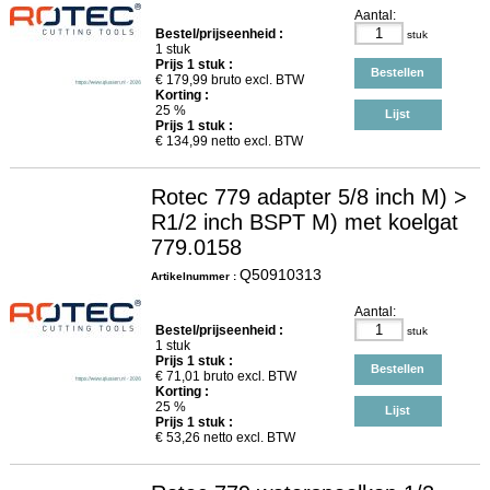
Aantal:
Bestel/prijseenheid :
stuk
1 stuk
Prijs
1
stuk :
Bestellen
€
179,99
bruto excl. BTW
Korting :
25 %
Lijst
Prijs
1
stuk :
€
134,99
netto excl. BTW
Rotec 779 adapter 5/8 inch M) >
R1/2 inch BSPT M) met koelgat
779.0158
Q50910313
Artikelnummer :
Aantal:
Bestel/prijseenheid :
stuk
1 stuk
Prijs
1
stuk :
Bestellen
€
71,01
bruto excl. BTW
Korting :
25 %
Lijst
Prijs
1
stuk :
€
53,26
netto excl. BTW