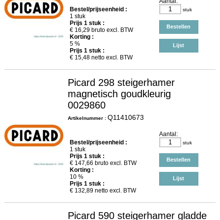
Aantal:
Bestel/prijseenheid :
stuk
1 stuk
Prijs
1
stuk :
Bestellen
€
16,29
bruto excl. BTW
Korting :
5 %
Lijst
Prijs
1
stuk :
€
15,48
netto excl. BTW
Picard 298 steigerhamer
magnetisch goudkleurig
0029860
Q11410673
Artikelnummer :
Aantal:
Bestel/prijseenheid :
stuk
1 stuk
Prijs
1
stuk :
Bestellen
€
147,66
bruto excl. BTW
Korting :
10 %
Lijst
Prijs
1
stuk :
€
132,89
netto excl. BTW
Picard 590 steigerhamer gladde