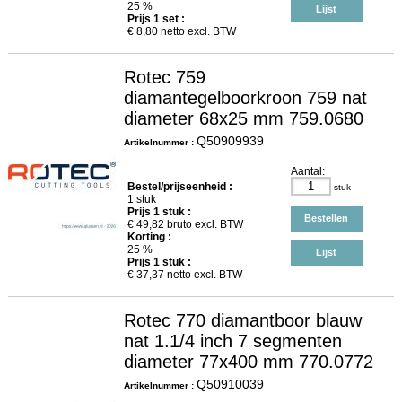
25 %
Lijst
Prijs
1
set :
€
8,80
netto excl. BTW
Rotec 759
diamantegelboorkroon 759 nat
diameter 68x25 mm 759.0680
Q50909939
Artikelnummer :
Aantal:
Bestel/prijseenheid :
stuk
1 stuk
Prijs
1
stuk :
Bestellen
€
49,82
bruto excl. BTW
Korting :
25 %
Lijst
Prijs
1
stuk :
€
37,37
netto excl. BTW
Rotec 770 diamantboor blauw
nat 1.1/4 inch 7 segmenten
diameter 77x400 mm 770.0772
Q50910039
Artikelnummer :