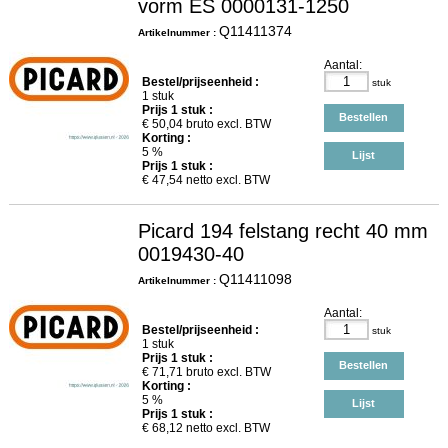
vorm ES 0000131-1250
Q11411374
Artikelnummer :
Aantal:
Bestel/prijseenheid :
stuk
1 stuk
Prijs
1
stuk :
Bestellen
€
50,04
bruto excl. BTW
Korting :
5 %
Lijst
Prijs
1
stuk :
€
47,54
netto excl. BTW
Picard 194 felstang recht 40 mm
0019430-40
Q11411098
Artikelnummer :
Aantal:
Bestel/prijseenheid :
stuk
1 stuk
Prijs
1
stuk :
Bestellen
€
71,71
bruto excl. BTW
Korting :
5 %
Lijst
Prijs
1
stuk :
€
68,12
netto excl. BTW