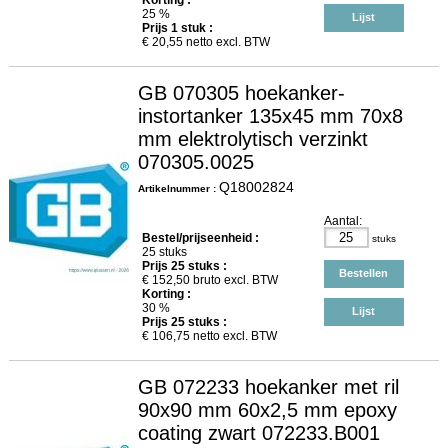
Korting :
25 %
Lijst
Prijs
1
stuk :
€
20,55
netto excl. BTW
GB 070305 hoekanker-
instortanker 135x45 mm 70x8
mm elektrolytisch verzinkt
070305.0025
Q18002824
Artikelnummer :
Aantal:
Bestel/prijseenheid :
stuks
25 stuks
Prijs
25
stuks :
Bestellen
€
152,50
bruto excl. BTW
Korting :
30 %
Lijst
Prijs
25
stuks :
€
106,75
netto excl. BTW
GB 072233 hoekanker met ril
90x90 mm 60x2,5 mm epoxy
coating zwart 072233.B001