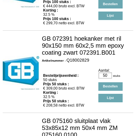
Prijs
100
stuks :
Bestellen
€
444,00
bruto excl. BTW
Korting :
32.5 %
Lijst
Prijs
100
stuks :
€
299,70
netto excl. BTW
GB 072391 hoekanker met ril
90x150 mm 60x2,5 mm epoxy
coating zwart 072391.B001
Q18002829
Artikelnummer :
Aantal:
Bestel/prijseenheid :
stuks
50 stuks
Prijs
50
stuks :
Bestellen
€
309,00
bruto excl. BTW
Korting :
32.5 %
Lijst
Prijs
50
stuks :
€
208,58
netto excl. BTW
GB 075160 sluitplaat vlak
53x85x12 mm 50x4 mm ZM
075160.0100