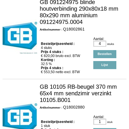
GB 091224975 blinde
houtverbinding 290x80x18 mm
80x290 mm aluminium
091224975.0004
Q18002861
Artikelnummer :
Aantal:
Bestel/prijseenheid :
stuks
4 stuks
Prijs
4
stuks :
Bestellen
€
820,00
bruto excl. BTW
Korting :
32.5 %
Lijst
Prijs
4
stuks :
€
553,50
netto excl. BTW
GB 10105 RB-beugel 370 mm
65x4 mm sendzimir verzinkt
10105.B001
Q18002880
Artikelnummer :
Aantal:
Bestel/prijseenheid :
stuk
1 stuk