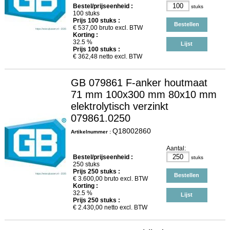
Bestel/prijseenheid :
stuks
100 stuks
Prijs
100
stuks :
Bestellen
€
537,00
bruto excl. BTW
Korting :
32.5 %
Lijst
Prijs
100
stuks :
€
362,48
netto excl. BTW
GB 079861 F-anker houtmaat
71 mm 100x300 mm 80x10 mm
elektrolytisch verzinkt
079861.0250
Q18002860
Artikelnummer :
Aantal:
Bestel/prijseenheid :
stuks
250 stuks
Prijs
250
stuks :
Bestellen
€
3.600,00
bruto excl. BTW
Korting :
32.5 %
Lijst
Prijs
250
stuks :
€
2.430,00
netto excl. BTW