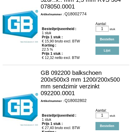
078050.0001
Q18002774
Artikelnummer :
Aantal:
Bestel/prijseenheid :
stuk
1 stuk
Prijs
1
stuk :
Bestellen
€
15,90
bruto excl. BTW
Korting :
22.5 %
Lijst
Prijs
1
stuk :
€
12,32
netto excl. BTW
GB 092200 balkschoen
200x500x3 mm 1200/200x500
mm sendzimir verzinkt
092200.0001
Q18002802
Artikelnummer :
Aantal:
Bestel/prijseenheid :
stuk
1 stuk
Prijs
1
stuk :
Bestellen
€
27,40
bruto excl. BTW