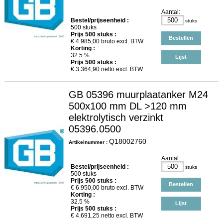
Aantal:
Bestel/prijseenheid :
stuks
500 stuks
Prijs
500
stuks :
Bestellen
€
4.985,00
bruto excl. BTW
Korting :
32.5 %
Lijst
Prijs
500
stuks :
€
3.364,90
netto excl. BTW
GB 05396 muurplaatanker M24
500x100 mm DL >120 mm
elektrolytisch verzinkt
05396.0500
Q18002760
Artikelnummer :
Aantal:
Bestel/prijseenheid :
stuks
500 stuks
Prijs
500
stuks :
Bestellen
€
6.950,00
bruto excl. BTW
Korting :
32.5 %
Lijst
Prijs
500
stuks :
€
4.691,25
netto excl. BTW