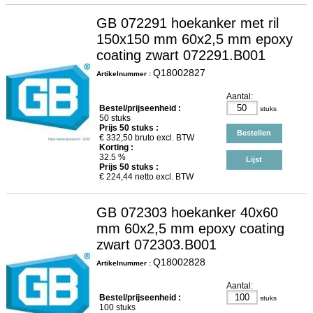
GB 072291 hoekanker met ril
150x150 mm 60x2,5 mm epoxy
coating zwart 072291.B001
Q18002827
Artikelnummer :
Aantal:
Bestel/prijseenheid :
stuks
50 stuks
Prijs
50
stuks :
Bestellen
€
332,50
bruto excl. BTW
Korting :
32.5 %
Lijst
Prijs
50
stuks :
€
224,44
netto excl. BTW
GB 072303 hoekanker 40x60
mm 60x2,5 mm epoxy coating
zwart 072303.B001
Q18002828
Artikelnummer :
Aantal:
Bestel/prijseenheid :
stuks
100 stuks