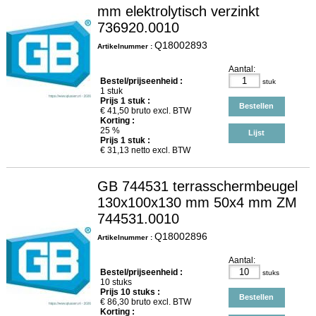
mm elektrolytisch verzinkt
736920.0010
Q18002893
Artikelnummer :
Aantal:
Bestel/prijseenheid :
stuk
1 stuk
Prijs
1
stuk :
Bestellen
€
41,50
bruto excl. BTW
Korting :
25 %
Lijst
Prijs
1
stuk :
€
31,13
netto excl. BTW
GB 744531 terrasschermbeugel
130x100x130 mm 50x4 mm ZM
744531.0010
Q18002896
Artikelnummer :
Aantal:
Bestel/prijseenheid :
stuks
10 stuks
Prijs
10
stuks :
Bestellen
€
86,30
bruto excl. BTW
Korting :