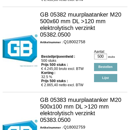
GB 05382 muurplaatanker M20
500x60 mm DL >120 mm
elektrolytisch verzinkt
05382.0500
Q18002758
Artikelnummer :
Aantal:
Bestel/prijseenheid :
stuks
500 stuks
Prijs
500
stuks :
Bestellen
€
4.245,00
bruto excl. BTW
Korting :
32.5 %
Lijst
Prijs
500
stuks :
€
2.865,40
netto excl. BTW
GB 05383 muurplaatanker M20
500x100 mm DL >120 mm
elektrolytisch verzinkt
05383.0500
Q18002759
Artikelnummer :