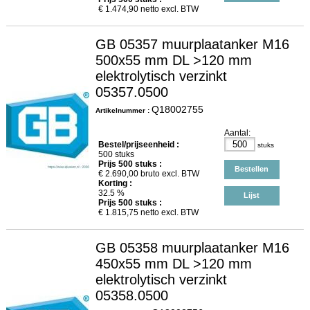
€
1.474,90
netto excl. BTW
GB 05357 muurplaatanker M16
500x55 mm DL >120 mm
elektrolytisch verzinkt
05357.0500
Q18002755
Artikelnummer :
Aantal:
Bestel/prijseenheid :
stuks
500 stuks
Prijs
500
stuks :
Bestellen
€
2.690,00
bruto excl. BTW
Korting :
32.5 %
Lijst
Prijs
500
stuks :
€
1.815,75
netto excl. BTW
GB 05358 muurplaatanker M16
450x55 mm DL >120 mm
elektrolytisch verzinkt
05358.0500