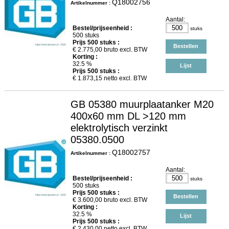
Q18002756
Artikelnummer :
Aantal:
Bestel/prijseenheid :
stuks
500 stuks
Prijs
500
stuks :
Bestellen
€
2.775,00
bruto excl. BTW
Korting :
32.5 %
Lijst
Prijs
500
stuks :
€
1.873,15
netto excl. BTW
GB 05380 muurplaatanker M20
400x60 mm DL >120 mm
elektrolytisch verzinkt
05380.0500
Q18002757
Artikelnummer :
Aantal:
Bestel/prijseenheid :
stuks
500 stuks
Prijs
500
stuks :
Bestellen
€
3.600,00
bruto excl. BTW
Korting :
32.5 %
Lijst
Prijs
500
stuks :
€
2.430,00
netto excl. BTW