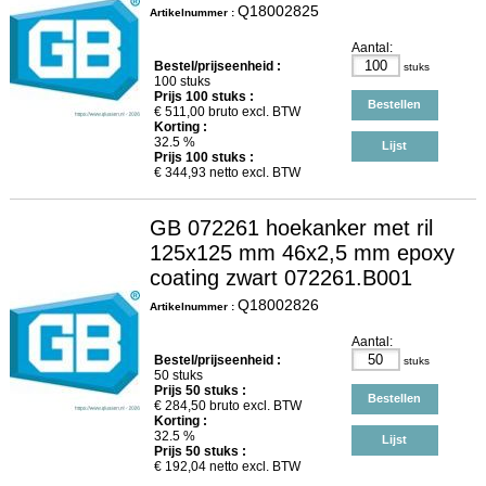
Q18002825
Artikelnummer :
Aantal:
Bestel/prijseenheid :
stuks
100 stuks
Prijs
100
stuks :
Bestellen
€
511,00
bruto excl. BTW
Korting :
32.5 %
Lijst
Prijs
100
stuks :
€
344,93
netto excl. BTW
GB 072261 hoekanker met ril
125x125 mm 46x2,5 mm epoxy
coating zwart 072261.B001
Q18002826
Artikelnummer :
Aantal:
Bestel/prijseenheid :
stuks
50 stuks
Prijs
50
stuks :
Bestellen
€
284,50
bruto excl. BTW
Korting :
32.5 %
Lijst
Prijs
50
stuks :
€
192,04
netto excl. BTW