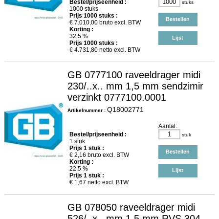
Bestel/prijseenheid :
stuks
1000 stuks
Prijs
1000
stuks :
Bestellen
€
7.010,00
bruto excl. BTW
Korting :
32.5 %
Lijst
Prijs
1000
stuks :
€
4.731,80
netto excl. BTW
GB 0777100 raveeldrager midi
230/..x.. mm 1,5 mm sendzimir
verzinkt 0777100.0001
Q18002771
Artikelnummer :
Aantal:
Bestel/prijseenheid :
stuk
1 stuk
Prijs
1
stuk :
Bestellen
€
2,16
bruto excl. BTW
Korting :
22.5 %
Lijst
Prijs
1
stuk :
€
1,67
netto excl. BTW
GB 078050 raveeldrager midi
526/..x.. mm 1,5 mm RVS 304