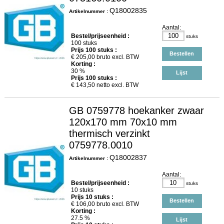
Q18002835
Artikelnummer :
Aantal:
Bestel/prijseenheid :
stuks
100 stuks
Prijs
100
stuks :
Bestellen
€
205,00
bruto excl. BTW
Korting :
30 %
Lijst
Prijs
100
stuks :
€
143,50
netto excl. BTW
GB 0759778 hoekanker zwaar
120x170 mm 70x10 mm
thermisch verzinkt
0759778.0010
Q18002837
Artikelnummer :
Aantal:
Bestel/prijseenheid :
stuks
10 stuks
Prijs
10
stuks :
Bestellen
€
106,00
bruto excl. BTW
Korting :
27.5 %
Lijst