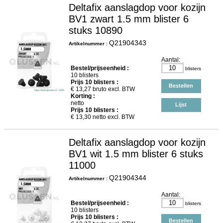
Deltafix aanslagdop voor kozijn
BV1 zwart 1.5 mm blister 6
stuks 10890
Q21904343
Artikelnummer :
Aantal:
Bestel/prijseenheid :
blisters
10 blisters
Prijs
10
blisters :
Bestellen
€
13,27
bruto excl. BTW
Korting :
netto
Lijst
Prijs
10
blisters :
€
13,30
netto excl. BTW
Deltafix aanslagdop voor kozijn
BV1 wit 1.5 mm blister 6 stuks
11000
Q21904344
Artikelnummer :
Aantal:
Bestel/prijseenheid :
blisters
10 blisters
Prijs
10
blisters :
Bestellen