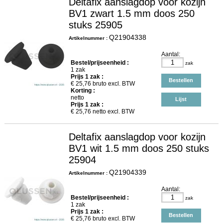
Deltafix aanslagdop voor kozijn
BV1 zwart 1.5 mm doos 250
stuks 25905
Q21904338
Artikelnummer :
Aantal:
Bestel/prijseenheid :
zak
1 zak
Prijs
1
zak :
Bestellen
€
25,76
bruto excl. BTW
Korting :
netto
Lijst
Prijs
1
zak :
€
25,76
netto excl. BTW
Deltafix aanslagdop voor kozijn
BV1 wit 1.5 mm doos 250 stuks
25904
Q21904339
Artikelnummer :
Aantal:
Bestel/prijseenheid :
zak
1 zak
Prijs
1
zak :
Bestellen
€
25,76
bruto excl. BTW