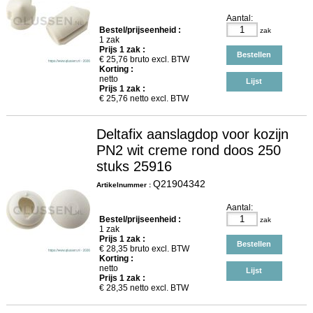
Aantal:
Bestel/prijseenheid :
zak
1 zak
Prijs
1
zak :
Bestellen
€
25,76
bruto excl. BTW
Korting :
netto
Lijst
Prijs
1
zak :
€
25,76
netto excl. BTW
Deltafix aanslagdop voor kozijn
PN2 wit creme rond doos 250
stuks 25916
Q21904342
Artikelnummer :
Aantal:
Bestel/prijseenheid :
zak
1 zak
Prijs
1
zak :
Bestellen
€
28,35
bruto excl. BTW
Korting :
netto
Lijst
Prijs
1
zak :
€
28,35
netto excl. BTW