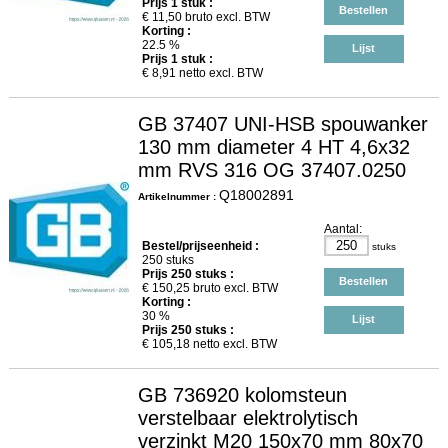
Prijs
1
stuk :
Bestellen
€
11,50
bruto excl. BTW
Korting :
22.5 %
Lijst
Prijs
1
stuk :
€
8,91
netto excl. BTW
GB 37407 UNI-HSB spouwanker
130 mm diameter 4 HT 4,6x32
mm RVS 316 OG 37407.0250
Q18002891
Artikelnummer :
Aantal:
Bestel/prijseenheid :
stuks
250 stuks
Prijs
250
stuks :
Bestellen
€
150,25
bruto excl. BTW
Korting :
30 %
Lijst
Prijs
250
stuks :
€
105,18
netto excl. BTW
GB 736920 kolomsteun
verstelbaar elektrolytisch
verzinkt M20 150x70 mm 80x70