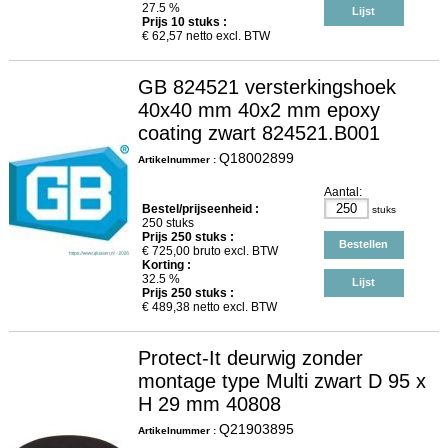
27.5 %
Lijst
Prijs
10
stuks :
€
62,57
netto excl. BTW
GB 824521 versterkingshoek
40x40 mm 40x2 mm epoxy
coating zwart 824521.B001
Q18002899
Artikelnummer :
Aantal:
Bestel/prijseenheid :
stuks
250 stuks
Prijs
250
stuks :
Bestellen
€
725,00
bruto excl. BTW
Korting :
32.5 %
Lijst
Prijs
250
stuks :
€
489,38
netto excl. BTW
Protect-It deurwig zonder
montage type Multi zwart D 95 x
H 29 mm 40808
Q21903895
Artikelnummer :