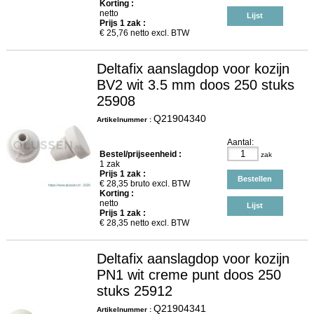
Korting :
netto
Lijst
Prijs
1
zak :
€
25,76
netto excl. BTW
Deltafix aanslagdop voor kozijn
BV2 wit 3.5 mm doos 250 stuks
25908
Q21904340
Artikelnummer :
Aantal:
Bestel/prijseenheid :
zak
1 zak
Prijs
1
zak :
Bestellen
€
28,35
bruto excl. BTW
Korting :
netto
Lijst
Prijs
1
zak :
€
28,35
netto excl. BTW
Deltafix aanslagdop voor kozijn
PN1 wit creme punt doos 250
stuks 25912
Q21904341
Artikelnummer :