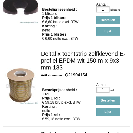
Aantal:
Bestel/prijseenheid :
blisters
1 blisters
Prijs
1
blisters :
Bestellen
€
6,60
bruto excl. BTW
Korting :
netto
Lijst
Prijs
1
blisters :
€
6,60
netto excl. BTW
Deltafix tochtstrip zelfklevend E-
profiel EPDM wit 150 m x 9x3
mm 133
Q21904154
Artikelnummer :
Aantal:
Bestel/prijseenheid :
rol
1 rol
Prijs
1
rol :
Bestellen
€
59,18
bruto excl. BTW
Korting :
netto
Lijst
Prijs
1
rol :
€
59,18
netto excl. BTW