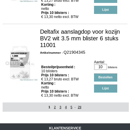
€
13,27
bruto excl. BTW
Korting :
netto
Lijst
Prijs
10
blisters :
€
13,30
netto excl. BTW
Deltafix aanslagdop voor kozijn
BV2 wit 3.5 mm blister 6 stuks
11001
Q21904345
Artikelnummer :
Aantal:
Bestel/prijseenheid :
blisters
10 blisters
Prijs
10
blisters :
Bestellen
€
13,27
bruto excl. BTW
Korting :
netto
Lijst
Prijs
10
blisters :
€
13,30
netto excl. BTW
1
2
3
4
5
29
-
KLANTENSERVICE