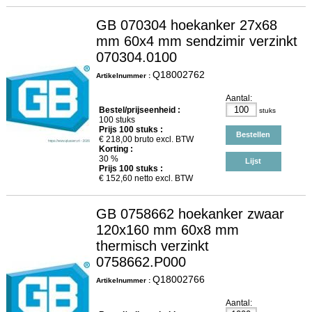
GB 070304 hoekanker 27x68
mm 60x4 mm sendzimir verzinkt
070304.0100
Q18002762
Artikelnummer :
Aantal:
Bestel/prijseenheid :
stuks
100 stuks
Prijs
100
stuks :
Bestellen
€
218,00
bruto excl. BTW
Korting :
30 %
Lijst
Prijs
100
stuks :
€
152,60
netto excl. BTW
GB 0758662 hoekanker zwaar
120x160 mm 60x8 mm
thermisch verzinkt
0758662.P000
Q18002766
Artikelnummer :
Aantal: