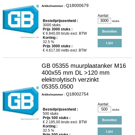
Q18000679
Artikelnummer :
Aantal:
Bestel/prijseenheid :
stuks
3000 stuks
Prijs
3000
stuks :
Bestellen
€
6.840,00
bruto excl. BTW
Korting :
32.5 %
Lijst
Prijs
3000
stuks :
€
4.617,00
netto excl. BTW
GB 05355 muurplaatanker M16
400x55 mm DL >120 mm
elektrolytisch verzinkt
05355.0500
Q18002754
Artikelnummer :
Aantal:
Bestel/prijseenheid :
stuks
500 stuks
Prijs
500
stuks :
Bestellen
€
2.185,00
bruto excl. BTW
Korting :
32.5 %
Lijst
Prijs
500
stuks :