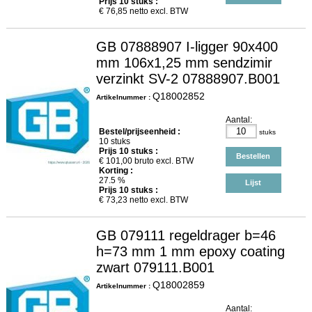
Prijs
10
stuks :
€
76,85
netto excl. BTW
GB 07888907 I-ligger 90x400
mm 106x1,25 mm sendzimir
verzinkt SV-2 07888907.B001
Q18002852
Artikelnummer :
Aantal:
Bestel/prijseenheid :
stuks
10 stuks
Prijs
10
stuks :
Bestellen
€
101,00
bruto excl. BTW
Korting :
27.5 %
Lijst
Prijs
10
stuks :
€
73,23
netto excl. BTW
GB 079111 regeldrager b=46
h=73 mm 1 mm epoxy coating
zwart 079111.B001
Q18002859
Artikelnummer :
Aantal: