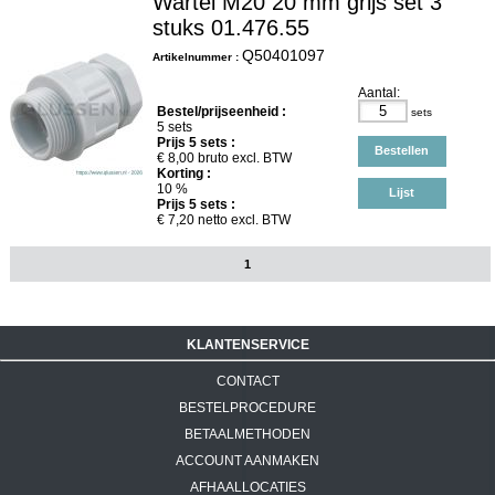
Wartel M20 20 mm grijs set 3
stuks 01.476.55
Q50401097
Artikelnummer :
Aantal:
Bestel/prijseenheid :
sets
5 sets
Prijs
5
sets :
Bestellen
€
8,00
bruto excl. BTW
Korting :
10 %
Lijst
Prijs
5
sets :
€
7,20
netto excl. BTW
1
KLANTENSERVICE
CONTACT
BESTELPROCEDURE
BETAALMETHODEN
ACCOUNT AANMAKEN
AFHAALLOCATIES