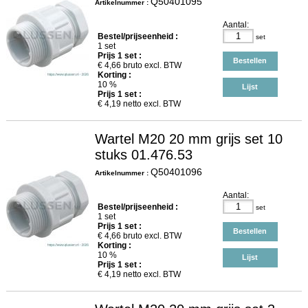
Q50401095
Artikelnummer :
Aantal:
Bestel/prijseenheid :
set
1 set
Prijs
1
set :
Bestellen
€
4,66
bruto excl. BTW
Korting :
10 %
Lijst
Prijs
1
set :
€
4,19
netto excl. BTW
Wartel M20 20 mm grijs set 10
stuks 01.476.53
Q50401096
Artikelnummer :
Aantal:
Bestel/prijseenheid :
set
1 set
Prijs
1
set :
Bestellen
€
4,66
bruto excl. BTW
Korting :
10 %
Lijst
Prijs
1
set :
€
4,19
netto excl. BTW