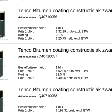
Tenco Bitumen coating constructielak zwar
Q40710056
Artikelnummer :
Bestel/prijseenheid :
1 blik
Prijs
1
blik :
€
32,19
bruto excl. BTW
Korting :
20 %
Prijs
1
blik :
€
25,75
netto excl. BTW
Tenco Bitumen coating constructielak zwar
Q40710057
Artikelnummer :
Bestel/prijseenheid :
1 blik
Prijs
1
blik :
€
52,85
bruto excl. BTW
Korting :
22.5 %
Prijs
1
blik :
€
40,96
netto excl. BTW
Tenco Bitumen coating constructielak zwar
Q40710058
Artikelnummer :
Bestel/prijseenheid :
1 blik
Prijs
1
blik :
€
198,31
bruto excl. BTW