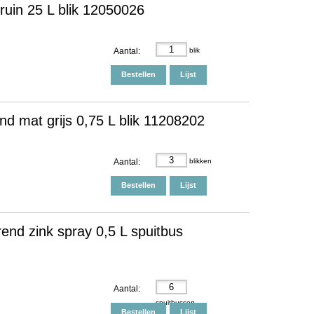
ruin 25 L blik 12050026
Aantal:
blik
Bestellen
Lijst
d mat grijs 0,75 L blik 11208202
Aantal:
blikken
Bestellen
Lijst
rend zink spray 0,5 L spuitbus
Aantal:
spuitbussen
Bestellen
Lijst