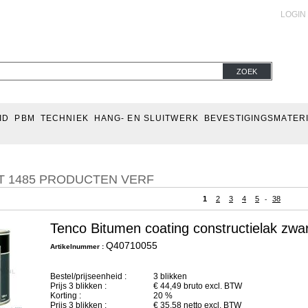
LOGIN
ZOEK
ID
PBM
TECHNIEK
HANG- EN SLUITWERK
BEVESTIGINGSMATER
T 1485 PRODUCTEN VERF
1
2
3
4
5
38
-
Tenco Bitumen coating constructielak zwar
Q40710055
Artikelnummer :
Bestel/prijseenheid :
3 blikken
Prijs
3
blikken :
€
44,49
bruto excl. BTW
Korting :
20 %
Prijs
3
blikken :
€
35,58
netto excl. BTW