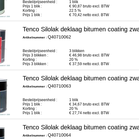
Bestel/prijseenheid :
1 blik
Prijs
1
blik :
€
90,87
bruto excl. BTW
Korting :
22.5 %
Prijs
1
blik :
€
70,42
netto excl. BTW
Tenco Silolak deklaag bitumen coating zwa
Q40710062
Artikelnummer :
Bestel/prijseenheid :
3 blikken
Prijs
3
blikken :
€
46,98
bruto excl. BTW
Korting :
20 %
Prijs
3
blikken :
€
37,59
netto excl. BTW
Tenco Silolak deklaag bitumen coating zwa
Q40710063
Artikelnummer :
Bestel/prijseenheid :
1 blik
Prijs
1
blik :
€
34,67
bruto excl. BTW
Korting :
20 %
Prijs
1
blik :
€
27,74
netto excl. BTW
Tenco Silolak deklaag bitumen coating zwa
Q40710064
Artikelnummer :