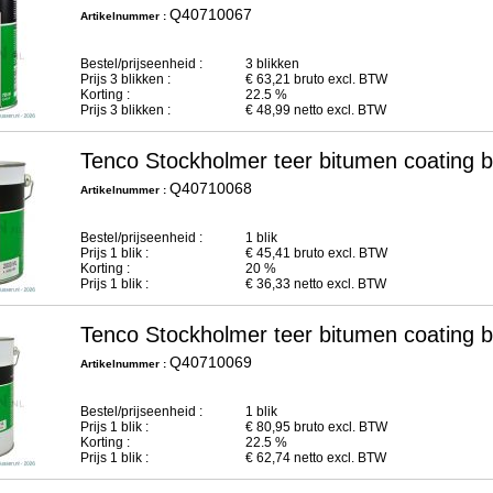
Q40710067
Artikelnummer :
Bestel/prijseenheid :
3 blikken
Prijs
3
blikken :
€
63,21
bruto excl. BTW
Korting :
22.5 %
Prijs
3
blikken :
€
48,99
netto excl. BTW
Tenco Stockholmer teer bitumen coating b
Q40710068
Artikelnummer :
Bestel/prijseenheid :
1 blik
Prijs
1
blik :
€
45,41
bruto excl. BTW
Korting :
20 %
Prijs
1
blik :
€
36,33
netto excl. BTW
Tenco Stockholmer teer bitumen coating b
Q40710069
Artikelnummer :
Bestel/prijseenheid :
1 blik
Prijs
1
blik :
€
80,95
bruto excl. BTW
Korting :
22.5 %
Prijs
1
blik :
€
62,74
netto excl. BTW