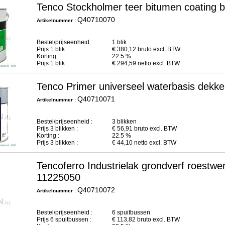
Tenco Stockholmer teer bitumen coating b
Q40710070
Artikelnummer :
Bestel/prijseenheid :
1 blik
Prijs
1
blik :
€
380,12
bruto excl. BTW
Korting :
22.5 %
Prijs
1
blik :
€
294,59
netto excl. BTW
Tenco Primer universeel waterbasis dekken
Q40710071
Artikelnummer :
Bestel/prijseenheid :
3 blikken
Prijs
3
blikken :
€
56,91
bruto excl. BTW
Korting :
22.5 %
Prijs
3
blikken :
€
44,10
netto excl. BTW
Tencoferro Industrielak grondverf roestwe
11225050
Q40710072
Artikelnummer :
Bestel/prijseenheid :
6 spuitbussen
Prijs
6
spuitbussen :
€
113,82
bruto excl. BTW