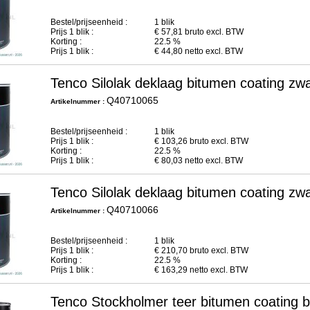
Bestel/prijseenheid :
1 blik
Prijs
1
blik :
€
57,81
bruto excl. BTW
Korting :
22.5 %
Prijs
1
blik :
€
44,80
netto excl. BTW
Tenco Silolak deklaag bitumen coating zwa
Q40710065
Artikelnummer :
Bestel/prijseenheid :
1 blik
Prijs
1
blik :
€
103,26
bruto excl. BTW
Korting :
22.5 %
Prijs
1
blik :
€
80,03
netto excl. BTW
Tenco Silolak deklaag bitumen coating zwa
Q40710066
Artikelnummer :
Bestel/prijseenheid :
1 blik
Prijs
1
blik :
€
210,70
bruto excl. BTW
Korting :
22.5 %
Prijs
1
blik :
€
163,29
netto excl. BTW
Tenco Stockholmer teer bitumen coating b