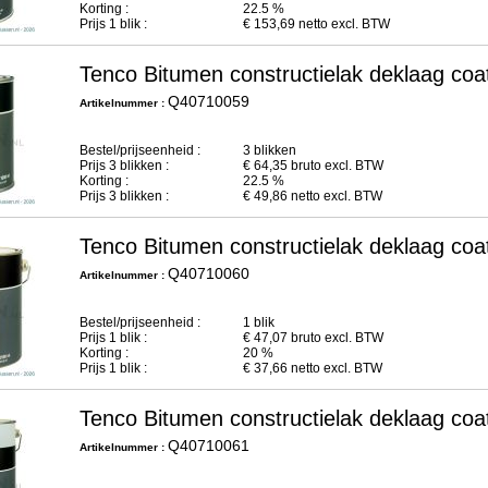
Korting :
22.5 %
Prijs
1
blik :
€
153,69
netto excl. BTW
Tenco Bitumen constructielak deklaag coa
Q40710059
Artikelnummer :
Bestel/prijseenheid :
3 blikken
Prijs
3
blikken :
€
64,35
bruto excl. BTW
Korting :
22.5 %
Prijs
3
blikken :
€
49,86
netto excl. BTW
Tenco Bitumen constructielak deklaag coa
Q40710060
Artikelnummer :
Bestel/prijseenheid :
1 blik
Prijs
1
blik :
€
47,07
bruto excl. BTW
Korting :
20 %
Prijs
1
blik :
€
37,66
netto excl. BTW
Tenco Bitumen constructielak deklaag coa
Q40710061
Artikelnummer :