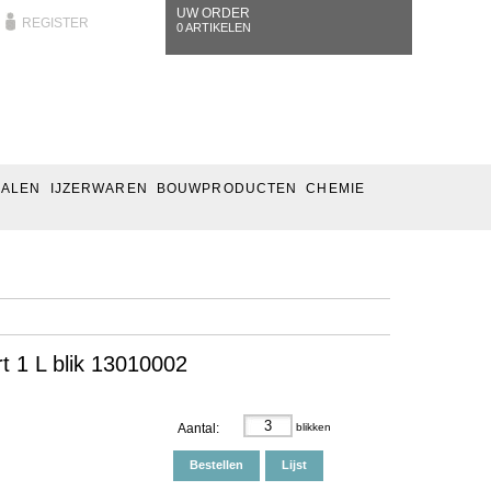
UW ORDER
REGISTER
0 ARTIKELEN
IALEN
IJZERWAREN
BOUWPRODUCTEN
CHEMIE
t 1 L blik 13010002
Aantal:
blikken
Bestellen
Lijst