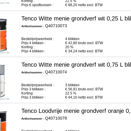
Korting :
22.5 %
Prijs
6
spuitbussen :
€
88,20
netto excl. BTW
Tenco Witte menie grondverf wit 0,25 L bl
Q40710073
Artikelnummer :
Bestel/prijseenheid :
4 blikken
Prijs
4
blikken :
€
42,80
bruto excl. BTW
Korting :
20 %
Prijs
4
blikken :
€
34,24
netto excl. BTW
Tenco Witte menie grondverf wit 0,75 L bl
Q40710074
Artikelnummer :
Bestel/prijseenheid :
3 blikken
Prijs
3
blikken :
€
56,91
bruto excl. BTW
Korting :
22.5 %
Prijs
3
blikken :
€
44,10
netto excl. BTW
Tenco Loodvrije menie grondverf oranje 0,
Q40710078
Artikelnummer :