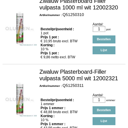
Zwaluw Plasterboard Filler
vulpasta 1000 ml wit 12002320
Q51250310
Artikelnummer :
Aantal:
Bestel/prijseenheid :
pot
1 pot
Prijs
1
pot :
Bestellen
€
10,95
bruto excl. BTW
Korting :
10 %
Lijst
Prijs
1
pot :
€
9,86
netto excl. BTW
Zwaluw Plasterboard-Filler
vulpasta 5000 ml wit 12002321
Q51250311
Artikelnummer :
Aantal:
Bestel/prijseenheid :
emmer
1 emmer
Prijs
1
emmer :
Bestellen
€
48,88
bruto excl. BTW
Korting :
10 %
Lijst
Prijs
1
emmer :