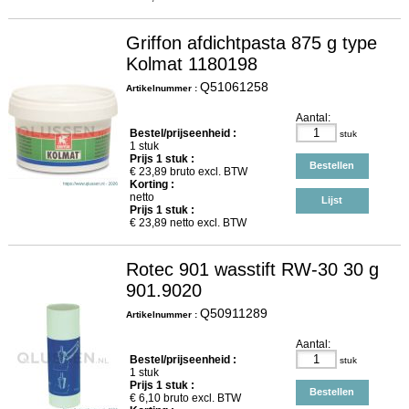
Griffon afdichtpasta 875 g type
Kolmat 1180198
Q51061258
Artikelnummer :
Aantal:
Bestel/prijseenheid :
stuk
1 stuk
Prijs
1
stuk :
Bestellen
€
23,89
bruto excl. BTW
Korting :
netto
Lijst
Prijs
1
stuk :
€
23,89
netto excl. BTW
Rotec 901 wasstift RW-30 30 g
901.9020
Q50911289
Artikelnummer :
Aantal:
Bestel/prijseenheid :
stuk
1 stuk
Prijs
1
stuk :
Bestellen
€
6,10
bruto excl. BTW