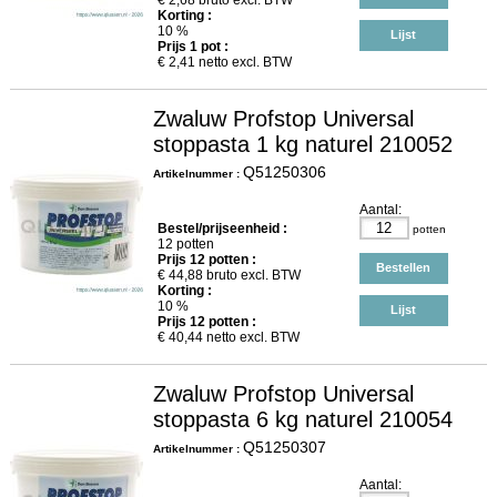
€
2,68
bruto excl. BTW
Korting :
10 %
Lijst
Prijs
1
pot :
€
2,41
netto excl. BTW
Zwaluw Profstop Universal
stoppasta 1 kg naturel 210052
Q51250306
Artikelnummer :
Aantal:
Bestel/prijseenheid :
potten
12 potten
Prijs
12
potten :
Bestellen
€
44,88
bruto excl. BTW
Korting :
10 %
Lijst
Prijs
12
potten :
€
40,44
netto excl. BTW
Zwaluw Profstop Universal
stoppasta 6 kg naturel 210054
Q51250307
Artikelnummer :
Aantal: