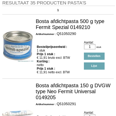
RESULTAAT 35 PRODUCTEN PASTA'S
1
Bosta afdichtpasta 500 g type
Fermit Spezial 0149210
Q51050290
Artikelnummer :
Aantal:
Bestel/prijseenheid :
stuk
1 stuk
Prijs
1
stuk :
Bestellen
€
11,91
bruto excl. BTW
Korting :
netto
Lijst
Prijs
1
stuk :
€
11,91
netto excl. BTW
Bosta afdichtpasta 150 g DVGW
type Neo Fermit Universal
0149205
Q51050291
Artikelnummer :
Aantal: