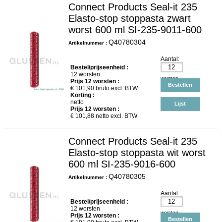
Connect Products Seal-it 235
Elasto-stop stoppasta zwart
worst 600 ml SI-235-9011-600
Q40780304
Artikelnummer :
Aantal:
Bestel/prijseenheid :
12 worsten
worsten
Prijs
12
worsten :
Bestellen
€
101,90
bruto excl. BTW
Korting :
netto
Lijst
Prijs
12
worsten :
€
101,88
netto excl. BTW
Connect Products Seal-it 235
Elasto-stop stoppasta wit worst
600 ml SI-235-9016-600
Q40780305
Artikelnummer :
Aantal:
Bestel/prijseenheid :
12 worsten
worsten
Prijs
12
worsten :
Bestellen