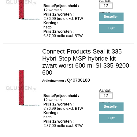
Aantal:
Bestel/prijseenheid :
12 worsten
worsten
Prijs
12
worsten :
Bestellen
€
86,99
bruto excl. BTW
Korting :
netto
Lijst
Prijs
12
worsten :
€
87,00
netto excl. BTW
Connect Products Seal-it 335
Hybri-Stop MSP-hybride kit
zwart worst 600 ml SI-335-9200-
600
Q40780180
Artikelnummer :
Aantal:
Bestel/prijseenheid :
12 worsten
worsten
Prijs
12
worsten :
Bestellen
€
86,99
bruto excl. BTW
Korting :
netto
Lijst
Prijs
12
worsten :
€
87,00
netto excl. BTW