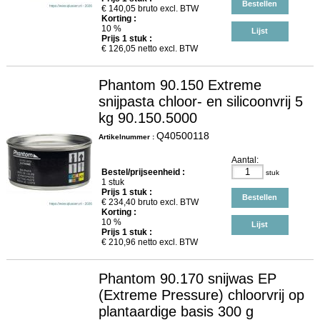
Bestellen
€
140,05
bruto excl. BTW
Korting :
10 %
Lijst
Prijs
1
stuk :
€
126,05
netto excl. BTW
Phantom 90.150 Extreme
snijpasta chloor- en silicoonvrij 5
kg 90.150.5000
Q40500118
Artikelnummer :
Aantal:
Bestel/prijseenheid :
stuk
1 stuk
Prijs
1
stuk :
Bestellen
€
234,40
bruto excl. BTW
Korting :
10 %
Lijst
Prijs
1
stuk :
€
210,96
netto excl. BTW
Phantom 90.170 snijwas EP
(Extreme Pressure) chloorvrij op
plantaardige basis 300 g