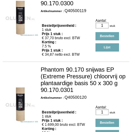
90.170.0300
Q40500119
Artikelnummer :
Aantal:
Bestel/prijseenheid :
stuk
1 stuk
Prijs
1
stuk :
Bestellen
€
37,70
bruto excl. BTW
Korting :
7.5 %
Lijst
Prijs
1
stuk :
€
34,87
netto excl. BTW
Phantom 90.170 snijwas EP
(Extreme Pressure) chloorvrij op
plantaardige basis 50 x 300 g
90.170.0301
Q40500120
Artikelnummer :
Aantal:
Bestel/prijseenheid :
stuk
1 stuk
Prijs
1
stuk :
Bestellen
€
1.699,00
bruto excl. BTW
Korting :