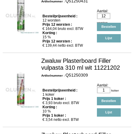
Q51250431
Artikelnummer :
Aantal:
Bestel/prijseenheid :
12 worsten
worsten
Prijs
12
worsten :
Bestellen
€
164,04
bruto excl. BTW
Korting :
15 %
Lijst
Prijs
12
worsten :
€
139,44
netto excl. BTW
Zwaluw Plasterboard Filler
vulpasta 310 ml wit 11221202
Q51250309
Artikelnummer :
Aantal:
Bestel/prijseenheid :
koker
1 koker
Prijs
1
koker :
Bestellen
€
3,93
bruto excl. BTW
Korting :
10 %
Lijst
Prijs
1
koker :
€
3,54
netto excl. BTW