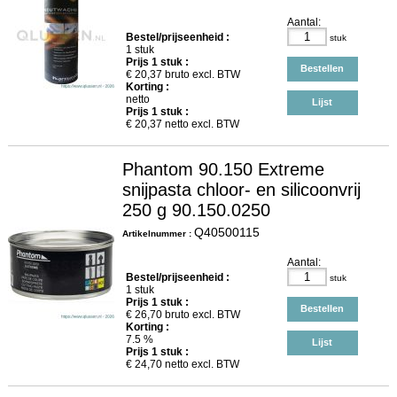
Aantal:
Bestel/prijseenheid :
stuk
1 stuk
Prijs
1
stuk :
Bestellen
€
20,37
bruto excl. BTW
Korting :
netto
Lijst
Prijs
1
stuk :
€
20,37
netto excl. BTW
Phantom 90.150 Extreme
snijpasta chloor- en silicoonvrij
250 g 90.150.0250
Q40500115
Artikelnummer :
Aantal:
Bestel/prijseenheid :
stuk
1 stuk
Prijs
1
stuk :
Bestellen
€
26,70
bruto excl. BTW
Korting :
7.5 %
Lijst
Prijs
1
stuk :
€
24,70
netto excl. BTW