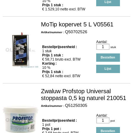
10 %
Lijst
Prijs
1
stuk :
€
1.529,10
netto excl. BTW
MoTip kopervet 5 L V05561
Q50702526
Artikelnummer :
Aantal:
Bestel/prijseenheid :
stuk
1 stuk
Prijs
1
stuk :
Bestellen
€
58,71
bruto excl. BTW
Korting :
10 %
Lijst
Prijs
1
stuk :
€
52,84
netto excl. BTW
Zwaluw Profstop Universal
stoppasta 0,5 kg naturel 210051
Q51250305
Artikelnummer :
Aantal:
Bestel/prijseenheid :
pot
1 pot
Prijs
1
pot :
Bestellen