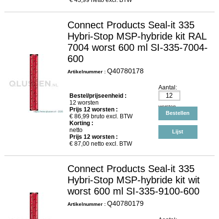
€
43,99
netto excl. BTW
Connect Products Seal-it 335
Hybri-Stop MSP-hybride kit RAL
7004 worst 600 ml SI-335-7004-
600
Q40780178
Artikelnummer :
Aantal:
Bestel/prijseenheid :
12 worsten
worsten
Prijs
12
worsten :
Bestellen
€
86,99
bruto excl. BTW
Korting :
netto
Lijst
Prijs
12
worsten :
€
87,00
netto excl. BTW
Connect Products Seal-it 335
Hybri-Stop MSP-hybride kit wit
worst 600 ml SI-335-9100-600
Q40780179
Artikelnummer :