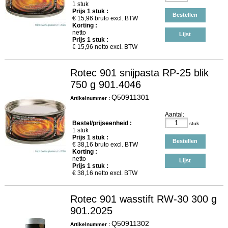
1 stuk
Prijs
1
stuk :
Bestellen
€
15,96
bruto excl. BTW
Korting :
netto
Lijst
Prijs
1
stuk :
€
15,96
netto excl. BTW
Rotec 901 snijpasta RP-25 blik
750 g 901.4046
Q50911301
Artikelnummer :
Aantal:
Bestel/prijseenheid :
stuk
1 stuk
Prijs
1
stuk :
Bestellen
€
38,16
bruto excl. BTW
Korting :
netto
Lijst
Prijs
1
stuk :
€
38,16
netto excl. BTW
Rotec 901 wasstift RW-30 300 g
901.2025
Q50911302
Artikelnummer :