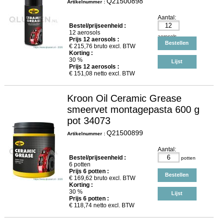
Q21500898
Artikelnummer :
Aantal:
Bestel/prijseenheid :
12 aerosols
aerosols
Prijs
12
aerosols :
Bestellen
€
215,76
bruto excl. BTW
Korting :
30 %
Lijst
Prijs
12
aerosols :
€
151,08
netto excl. BTW
Kroon Oil Ceramic Grease
smeervet montagepasta 600 g
pot 34073
Q21500899
Artikelnummer :
Aantal:
Bestel/prijseenheid :
potten
6 potten
Prijs
6
potten :
Bestellen
€
169,62
bruto excl. BTW
Korting :
30 %
Lijst
Prijs
6
potten :
€
118,74
netto excl. BTW