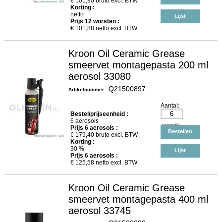
€
101,90
bruto excl. BTW
Korting :
netto
Lijst
Prijs
12
worsten :
€
101,88
netto excl. BTW
Kroon Oil Ceramic Grease
smeervet montagepasta 200 ml
aerosol 33080
Q21500897
Artikelnummer :
Aantal:
Bestel/prijseenheid :
6 aerosols
aerosols
Prijs
6
aerosols :
Bestellen
€
179,40
bruto excl. BTW
Korting :
30 %
Lijst
Prijs
6
aerosols :
€
125,58
netto excl. BTW
Kroon Oil Ceramic Grease
smeervet montagepasta 400 ml
aerosol 33745