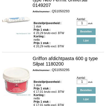
0149207
Q51050293
Artikelnummer :
Aantal:
Bestel/prijseenheid :
stuk
1 stuk
Prijs
1
stuk :
Bestellen
€
20,29
bruto excl. BTW
Korting :
netto
Lijst
Prijs
1
stuk :
€
20,29
netto excl. BTW
Griffon afdichtpasta 600 g type
Silpat 1180200
Q51050295
Artikelnummer :
Aantal:
Bestel/prijseenheid :
stuk
1 stuk
Prijs
1
stuk :
Bestellen
€
17,01
bruto excl. BTW
Korting :
netto
Lijst
Prijs
1
stuk :
€
17,01
netto excl. BTW