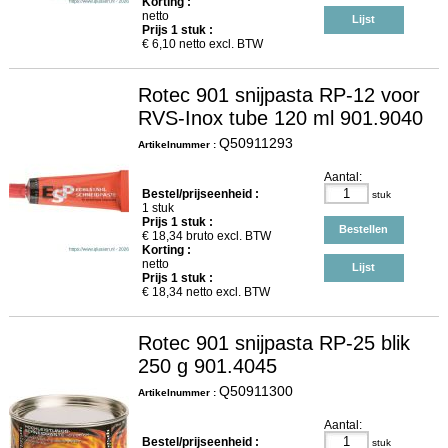
Korting :
netto
Lijst
Prijs
1
stuk :
€
6,10
netto excl. BTW
Rotec 901 snijpasta RP-12 voor
RVS-Inox tube 120 ml 901.9040
Q50911293
Artikelnummer :
Aantal:
Bestel/prijseenheid :
stuk
1 stuk
Prijs
1
stuk :
Bestellen
€
18,34
bruto excl. BTW
Korting :
netto
Lijst
Prijs
1
stuk :
€
18,34
netto excl. BTW
Rotec 901 snijpasta RP-25 blik
250 g 901.4045
Q50911300
Artikelnummer :
Aantal:
Bestel/prijseenheid :
stuk