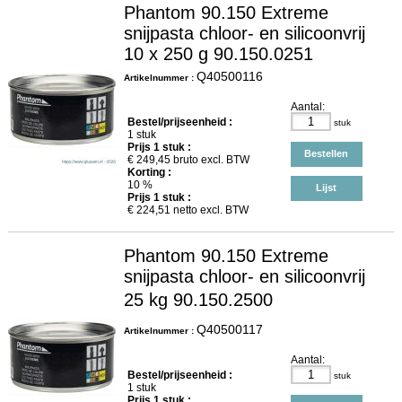
Phantom 90.150 Extreme
snijpasta chloor- en silicoonvrij
10 x 250 g 90.150.0251
Q40500116
Artikelnummer :
Aantal:
Bestel/prijseenheid :
stuk
1 stuk
Prijs
1
stuk :
Bestellen
€
249,45
bruto excl. BTW
Korting :
10 %
Lijst
Prijs
1
stuk :
€
224,51
netto excl. BTW
Phantom 90.150 Extreme
snijpasta chloor- en silicoonvrij
25 kg 90.150.2500
Q40500117
Artikelnummer :
Aantal:
Bestel/prijseenheid :
stuk
1 stuk
Prijs
1
stuk :