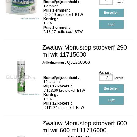
Bestel/prijseenheid :
emmer
1 emmer
Prijs
1
emmer :
Bestellen
€
20,19
bruto excl. BTW
Korting :
10 %
Lijst
Prijs
1
emmer :
€
18,17
netto excl. BTW
Zwaluw Monustop stopverf 290
ml wit 11715600
Q51250308
Artikelnummer :
Aantal:
Bestel/prijseenheid :
kokers
12 kokers
Prijs
12
kokers :
Bestellen
€
123,60
bruto excl. BTW
Korting :
10 %
Lijst
Prijs
12
kokers :
€
111,24
netto excl. BTW
Zwaluw Monustop stopverf 600
ml wit 600 ml 11716000