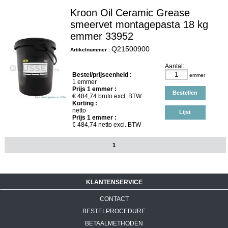
Kroon Oil Ceramic Grease
smeervet montagepasta 18 kg
emmer 33952
Q21500900
Artikelnummer :
Aantal:
Bestel/prijseenheid :
emmer
1 emmer
Prijs
1
emmer :
Bestellen
€
484,74
bruto excl. BTW
Korting :
netto
Lijst
Prijs
1
emmer :
€
484,74
netto excl. BTW
1
KLANTENSERVICE
CONTACT
BESTELPROCEDURE
BETAALMETHODEN