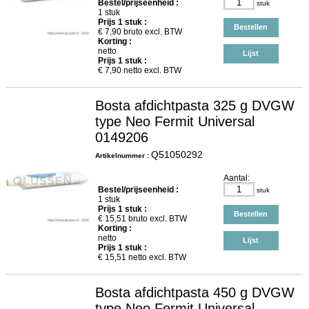
Bestel/prijseenheid :
stuk
1 stuk
Prijs
1
stuk :
Bestellen
€
7,90
bruto excl. BTW
Korting :
netto
Lijst
Prijs
1
stuk :
€
7,90
netto excl. BTW
Bosta afdichtpasta 325 g DVGW
type Neo Fermit Universal
0149206
Q51050292
Artikelnummer :
Aantal:
Bestel/prijseenheid :
stuk
1 stuk
Prijs
1
stuk :
Bestellen
€
15,51
bruto excl. BTW
Korting :
netto
Lijst
Prijs
1
stuk :
€
15,51
netto excl. BTW
Bosta afdichtpasta 450 g DVGW
type Neo Fermit Universal