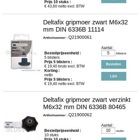
Prijs
10
stuks :
€
43,60
netto excl. BTW
Deltafix gripmoer zwart M6x32
mm DIN 6336B 11114
Q21900061
Artikelnummer :
Aantal:
Bestel/prijseenheid :
blisters
5 blisters
Prijs
5
blisters :
Bestellen
€
19,40
bruto excl. BTW
Korting :
netto
Lijst
Prijs
5
blisters :
€
19,40
netto excl. BTW
Deltafix gripmoer zwart verzinkt
M6x32 mm DIN 6336B 80465
Q21900062
Artikelnummer :
Aantal:
Bestel/prijseenheid :
stuks
10 stuks
Prijs
10
stuks :