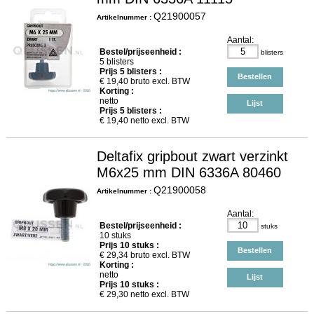
Q21900057
Artikelnummer :
Aantal:
Bestel/prijseenheid :
blisters
5 blisters
Prijs
5
blisters :
Bestellen
€
19,40
bruto excl. BTW
Korting :
netto
Lijst
Prijs
5
blisters :
€
19,40
netto excl. BTW
Deltafix gripbout zwart verzinkt
M6x25 mm DIN 6336A 80460
Q21900058
Artikelnummer :
Aantal:
Bestel/prijseenheid :
stuks
10 stuks
Prijs
10
stuks :
Bestellen
€
29,34
bruto excl. BTW
Korting :
netto
Lijst
Prijs
10
stuks :
€
29,30
netto excl. BTW