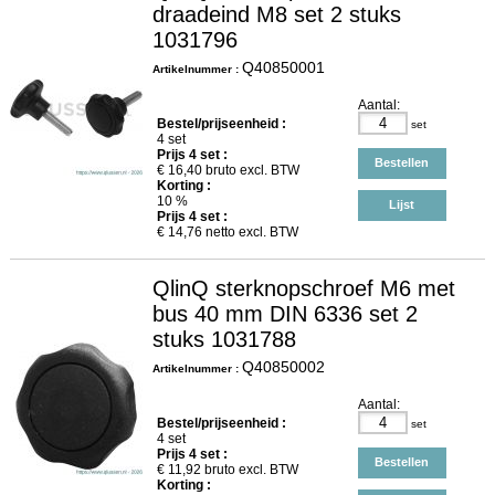
draadeind M8 set 2 stuks
1031796
Q40850001
Artikelnummer :
Aantal:
Bestel/prijseenheid :
set
4 set
Prijs
4
set :
Bestellen
€
16,40
bruto excl. BTW
Korting :
10 %
Lijst
Prijs
4
set :
€
14,76
netto excl. BTW
QlinQ sterknopschroef M6 met
bus 40 mm DIN 6336 set 2
stuks 1031788
Q40850002
Artikelnummer :
Aantal:
Bestel/prijseenheid :
set
4 set
Prijs
4
set :
Bestellen
€
11,92
bruto excl. BTW
Korting :