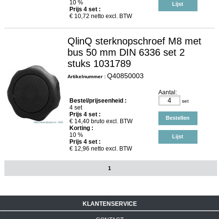
10 %
Lijst
Prijs
4
set :
€
10,72
netto excl. BTW
QlinQ sterknopschroef M8 met
bus 50 mm DIN 6336 set 2
stuks 1031789
Q40850003
Artikelnummer :
Aantal:
Bestel/prijseenheid :
set
4 set
Prijs
4
set :
Bestellen
€
14,40
bruto excl. BTW
Korting :
10 %
Lijst
Prijs
4
set :
€
12,96
netto excl. BTW
1
KLANTENSERVICE