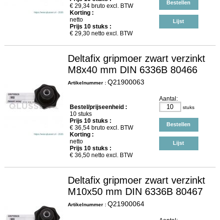
Bestellen
€
29,34
bruto excl. BTW
Korting :
netto
Lijst
Prijs
10
stuks :
€
29,30
netto excl. BTW
Deltafix gripmoer zwart verzinkt
M8x40 mm DIN 6336B 80466
Q21900063
Artikelnummer :
Aantal:
Bestel/prijseenheid :
stuks
10 stuks
Prijs
10
stuks :
Bestellen
€
36,54
bruto excl. BTW
Korting :
netto
Lijst
Prijs
10
stuks :
€
36,50
netto excl. BTW
Deltafix gripmoer zwart verzinkt
M10x50 mm DIN 6336B 80467
Q21900064
Artikelnummer :