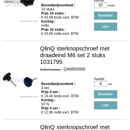
Aantal:
Bestel/prijseenheid :
stuks
10 stuks
Prijs
10
stuks :
Bestellen
€
43,56
bruto excl. BTW
Korting :
netto
Lijst
Prijs
10
stuks :
€
43,60
netto excl. BTW
QlinQ sterknopschroef met
draadeind M6 set 2 stuks
1031795
Q40850000
Artikelnummer :
Aantal:
Bestel/prijseenheid :
set
4 set
Prijs
4
set :
Bestellen
€
14,40
bruto excl. BTW
Korting :
10 %
Lijst
Prijs
4
set :
€
12,96
netto excl. BTW
QlinQ sterknopschroef met