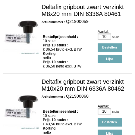
Deltafix gripbout zwart verzinkt
M8x20 mm DIN 6336A 80461
Q21900059
Artikelnummer :
Aantal:
Bestel/prijseenheid :
stuks
10 stuks
Prijs
10
stuks :
Bestellen
€
36,54
bruto excl. BTW
Korting :
netto
Lijst
Prijs
10
stuks :
€
36,50
netto excl. BTW
Deltafix gripbout zwart verzinkt
M10x20 mm DIN 6336A 80462
Q21900060
Artikelnummer :
Aantal:
Bestel/prijseenheid :
stuks
10 stuks
Prijs
10
stuks :
Bestellen
€
43,56
bruto excl. BTW
Korting :
netto
Lijst